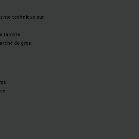
vente technique sur
e famille
arché de gros
ros
nce