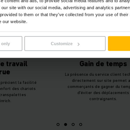
e content and ads, to provide social media features and to analy
 our site with our social media, advertising and analytics partn
 provided to them or that they’ve collected from your use of their
e our website.
 only
Customize
e travail
Gain de temps
rue
La présence du service client tec
directement sur site permet 
récient la facilité
commerçants de gagner du tem
confort des chariots
d'éviter des déplacements
transpalettes
contraignants.
nrich.