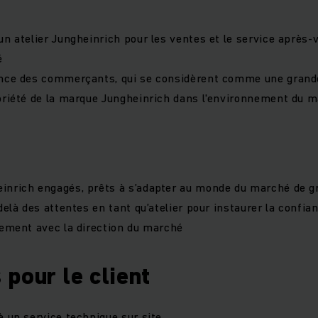
un atelier Jungheinrich pour les ventes et le service après-
é
ance des commerçants, qui se considèrent comme une grand
oriété de la marque Jungheinrich dans l'environnement du m
inrich engagés, prêts à s’adapter au monde du marché de g
delà des attentes en tant qu’atelier pour instaurer la confia
tement avec la direction du marché
pour le client
à un service technique sur site