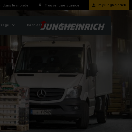
myJungheinrich
h dans le monde
Trouver une agence
usage
Carrière
À propos ?