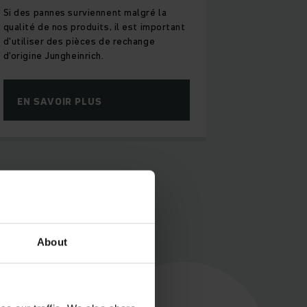
Si des pannes surviennent malgré la
qualité de nos produits, il est important
d'utiliser des pièces de rechange
d'origine Jungheinrich.
EN SAVOIR PLUS
 bref
About