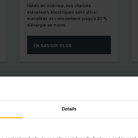
Idéals en intérieur, nos chariots
élévateurs électriques sont ultra-
maniables et consomment jusqu’à 20 %
d’énergie en moins.
EN SAVOIR PLUS
arché de gros de Stuttgart en
Details