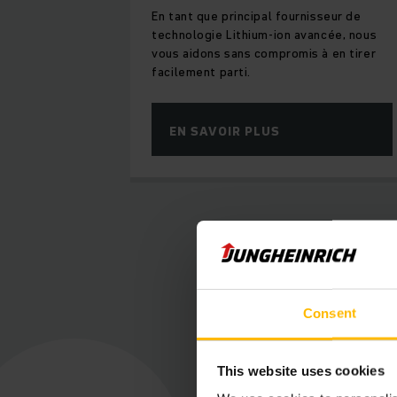
En tant que principal fournisseur de
technologie Lithium-ion avancée, nous
vous aidons sans compromis à en tirer
facilement parti.
EN SAVOIR PLUS
Le m
Consent
This website uses cookies