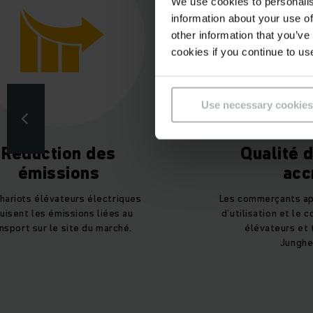
We use cookies to personalis
information about your use of
other information that you’ve
cookies if you continue to us
Use necessary cookies
Réduction des
Qualité d
émissions
acc
hariots élévateurs électriques
Les commerçants app
uisent les émissions liées au
d’utilisation et le 
nsport sur le site du marché.
élévateurs et 
Junghei