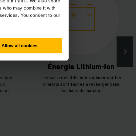
se our traffic. We also share
ers who may combine it with
 services. You consent to our
Allow all cookies
Énergie Lithium-ion
hnique
Les batteries lithium-ion alimentant les
aux
chariots sont faciles à recharger dans
ps et
les halls du marché.