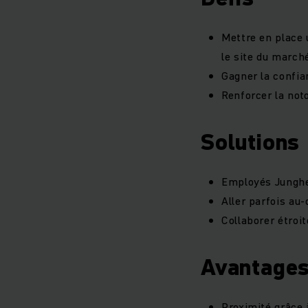
Mettre en place 
le site du march
Gagner la confi
Renforcer la not
Solutions
Employés Junghe
Aller parfois au-
Collaborer étroi
Avantages 
Proximité grâce 