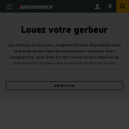
Louez votre gerbeur
Les chariots de location Jungheinrich sont disponibles dans
le monde entier dans de nombreuses variantes. Avec
Jungheinrich, vous êtes sûr de trouver le bon matériel de
manutention lorsque vous souhaitez louer l'un de nos
transpalettes à grande levée pour des tâches de stockage.
Qu'il s'agisse de modèles à conducteur accompagnant pour
un fonctionnement combiné piéton/passager ou avec un
VOIR PLUS
siège latéral ergonomique pour les longues distances, nos
transpalettes à grande levée sont parfaitement adaptés
pour la préparation de commandes, ainsi que pour un
stockage et un transfert efficaces.
La location de gerbeurs électriques : une
solution flexible