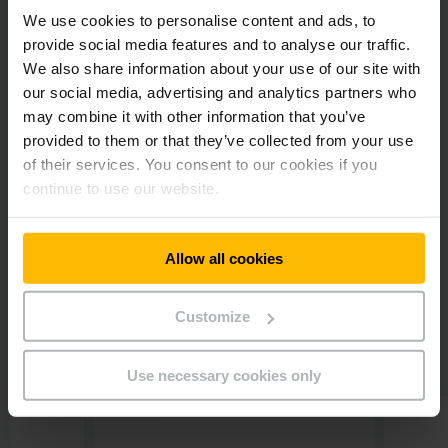
We use cookies to personalise content and ads, to
provide social media features and to analyse our traffic.
Une approche globale et performante
We also share information about your use of our site with
our social media, advertising and analytics partners who
Grâce à une offre complète incluant équipements et
may combine it with other information that you’ve
services d’accompagnement
, Jungheinrich vous aide à
provided to them or that they’ve collected from your use
structurer vos flux, réduire vos coûts et gagner en efficacité
of their services. You consent to our cookies if you
au quotidien.
continue to use our website.
DÉCOUVREZ TOUS NOS SERVICES
Allow all cookies
Customize
Ils nous ont fait confiance
Use necessary cookies only