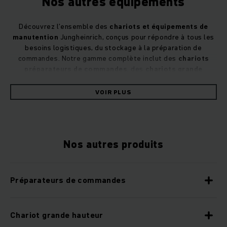
Nos autres équipements
Découvrez l’ensemble des
chariots et équipements de
manutention
Jungheinrich, conçus pour répondre à tous les
besoins logistiques, du stockage à la préparation de
commandes. Notre gamme complète inclut des
chariots
préparateurs de commandes
, des
chariots grande
hauteur
, ainsi que des
chariots tracteurs électriques
pour
optimiser vos flux internes.
VOIR PLUS
Pour des opérations spécifiques, nous proposons également
des
remorques industrielles
, des
systèmes de navettes
automatisés
, ainsi que des
chariots élévateurs lithium-
Nos autres produits
ion
alliant performance et efficacité énergétique. Enfin, nos
systèmes d’assistance Jungheinrich
viennent renforcer la
sécurité et la productivité de vos opérations au quotidien.
Préparateurs de commandes
Quel que soit votre environnement, nos solutions s’adaptent
à vos exigences pour améliorer votre performance
Chariot grande hauteur
logistique.