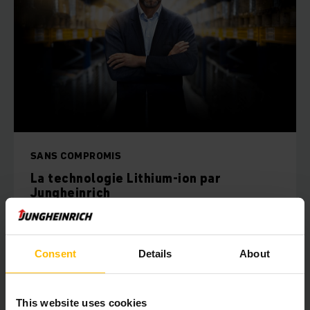
SANS COMPROMIS
La technologie Lithium-ion par
Jungheinrich
En tant que principal fournisseur de technologie
Lithium-ion avancée, nous vous aidons sans
compromis à en tirer facilement parti.
Consent
Details
About
EN SAVOIR PLUS
This website uses cookies