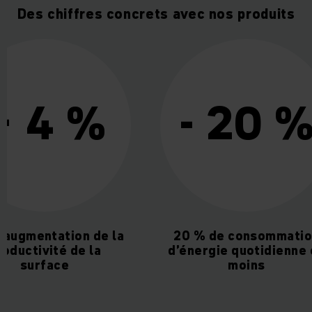
Des chiffres concrets avec nos produits
 4 %
- 20 %
mentation de la
20 % de consommation
tivité de la
d’énergie quotidienne en
urface
moins