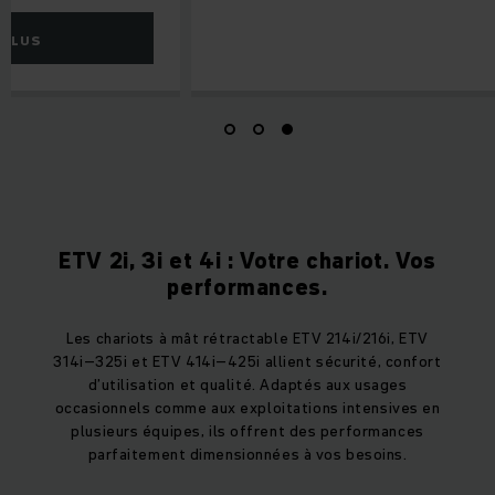
 PLUS
ETV 2i, 3i et 4i : Votre chariot. Vos
performances.
Les chariots à mât rétractable ETV 214i/216i, ETV
314i–325i et ETV 414i–425i allient sécurité, confort
d’utilisation et qualité. Adaptés aux usages
occasionnels comme aux exploitations intensives en
plusieurs équipes, ils offrent des performances
parfaitement dimensionnées à vos besoins.