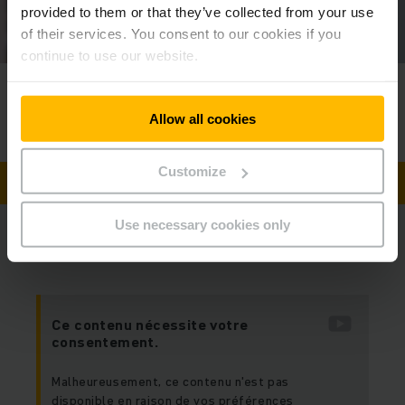
provided to them or that they’ve collected from your use
of their services. You consent to our cookies if you
continue to use our website.
Contactez
votre expert
Téléphone
Allow all cookies
0 809 102 703
Customize
CONTACTEZ UN EXPERT
Use necessary cookies only
Nos chariots à mât rétractable en action
Ce contenu nécessite votre
consentement.
Malheureusement, ce contenu n'est pas
disponible en raison de vos préférences