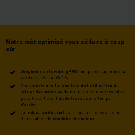
Notre mât optimisé vous séduira à coup
sûr
Jungheinrich loweringPRO
(en option) augmente la
productivité jusqu’à 2 %
Des
transitions fluides lors de l’utilisation du
mât
et des arrêts en douceur lors de son extension
garantissant des
flux de travail sans temps
d’arrêt
La
réduction du bruit
contribue à un environnement
de travail et de
conduite silencieux