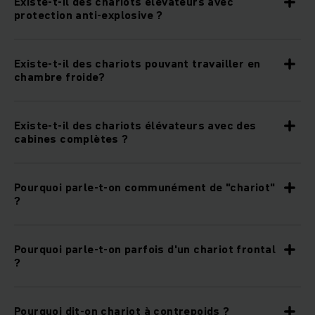
Existe-t-il des chariots élévateurs avec
pour recharger les chariots élévateurs ou si vous prévoyez
protection anti-explosive ?
d’équiper tous les véhicules de votre logistique interne du
gaz naturel.
Existe-t-il des chariots pouvant travailler en
chambre froide?
Existe-t-il des chariots élévateurs avec des
cabines complètes ?
Pourquoi parle-t-on communément de "chariot"
?
Pourquoi parle-t-on parfois d'un chariot frontal
?
Pourquoi dit-on chariot à contrepoids ?