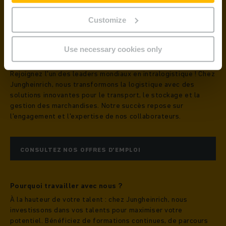
Customize
EN SAVOIR PLUS
Use necessary cookies only
Notre mission et vision
Rejoignez l'un des leaders mondiaux en intralogistique ! Chez
Jungheinrich, nous transformons la logistique avec des
solutions innovantes pour le transport, le stockage et la
gestion des marchandises. Notre succès repose sur
l'engagement et l'expertise de nos collaborateurs.
CONSULTEZ NOS OFFRES D'EMPLOI
Pourquoi travailler avec nous ?
À la hauteur de votre talent : chez Jungheinrich, nous
investissons dans vos talents pour maximiser votre
potentiel. Bénéficiez de formations continues, de parcours