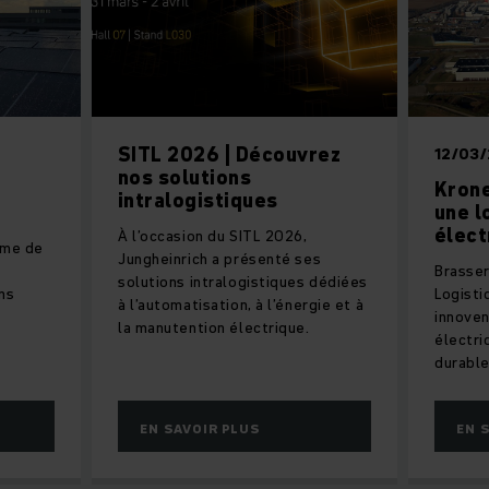
SITL 2026 | Découvrez
12/03
nos solutions
Krone
intralogistiques
une l
élect
À l’occasion du SITL 2026,
mme de
Jungheinrich a présenté ses
Brasser
solutions intralogistiques dédiées
ns
Logisti
à l’automatisation, à l’énergie et à
innoven
la manutention électrique.
électri
durable
EN SAVOIR PLUS
EN 