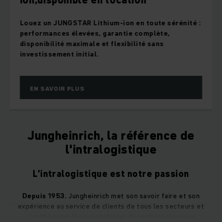
ion,disponible en location
Louez un JUNGSTAR Lithium-ion en toute sérénité :
performances élevées, garantie complète,
disponibilité maximale et flexibilité sans
investissement initial.
EN SAVOIR PLUS
Jungheinrich, la référence de
l'intralogistique
L’intralogistique est notre passion
Depuis 1953
, Jungheinrich met son savoir faire et son
expérience au service de clients de tous les secteurs et
compte parmi les prestataires de premier plan pour