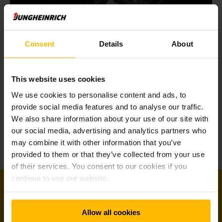
Consent
Details
About
Les solutions
énergétiques Jungheinrich
This website uses cookies
We use cookies to personalise content and ads, to
provide social media features and to analyse our traffic.
We also share information about your use of our site with
Carrières chez Jungheinrich
our social media, advertising and analytics partners who
may combine it with other information that you’ve
À la hauteur de votre talent
provided to them or that they’ve collected from your use
of their services. You consent to our cookies if you
continue to use our website.
Rejoignez Jungheinrich : Votre carrière
Allow all cookies
dans l'intralogistique