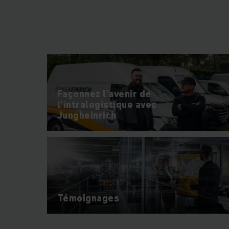
Avec près de
20 0
déploie des
soluti
Notre priorité res
Façonnez l’avenir de
l’intralogistique avec
Jungheinrich
Des solu
Témoignages