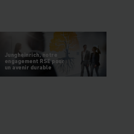
heinrich conçoit et
x enjeux actuels et
ons performantes,
Jungheinrich, notre
engagement RSE pour
un avenir durable
onnectées