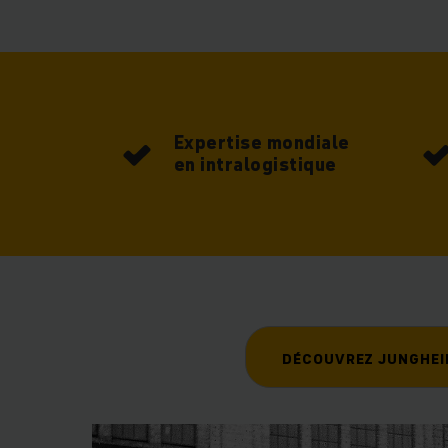
Notre ambition :
co
Grâce à cette approc
Expertise mondiale
en intralogistique
Un par
DÉCOUVREZ JUNGHEI
Jungheinrich vou