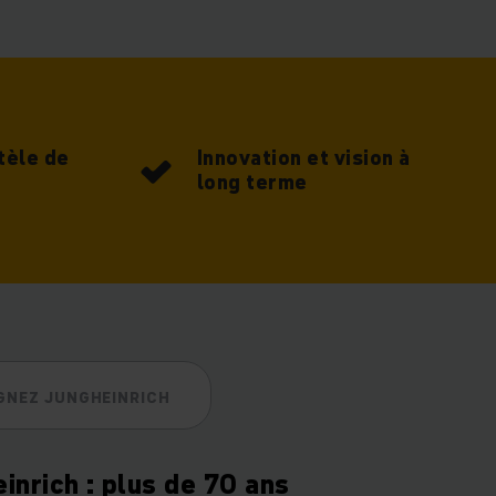
miser la gestion des
e
processus fluides,
tèle de
Innovation et vision à
long terme
de vous
GNEZ JUNGHEINRICH
ptées à vos enjeux
einrich : plus de 70 ans