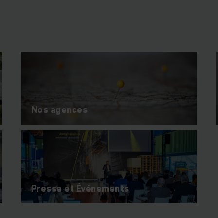
00 collaborateurs
, dont plus de 8 200 en Allemagne, Jung
ons intralogistiques innovantes
, pensées pour répondre au
futurs des entreprises.
te inchangée :
accompagner chaque client avec des soluti
durables et adaptées à ses besoins
.
Nos agences
tions intralogistiques complètes et c
Jungheinrich propose une offre globale intégrant :
Chariots élévateurs et équipements de manutention
Systèmes logistiques automatisés
Presse et Événements
Solutions digitales et logiciels intelligents
Services financiers flexibles