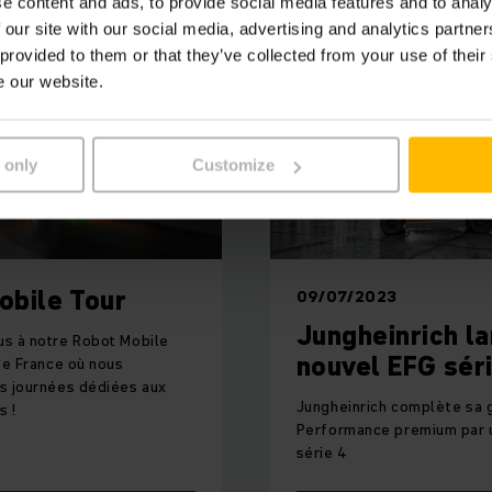
Innover durablement, ensemble
e content and ads, to provide social media features and to analy
 our site with our social media, advertising and analytics partn
 provided to them or that they’ve collected from your use of their
erchez à optimiser vos flux logistiques et gagner en perfo
e our website.
einrich vous accompagne avec une approche globale, basée
 only
Customize
L’innovation technologique
La durabilité des solutions
Une vision long terme
Une expertise reconnue en intralogistique
obile Tour
09/07/2023
ire stratégique
, nous concevons avec vous des solutions a
Jungheinrich l
s à notre Robot Mobile
vos défis et soutenir votre croissance.
nouvel EFG sér
de France où nous
s journées dédiées aux
Jungheinrich complète sa
s !
Performance premium par 
série 4