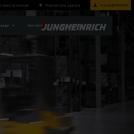
myJungheinrich
h dans le monde
Trouver une agence
usage
Carrière
À propos ?