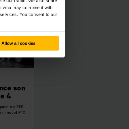
se our traffic. We also share
ers who may combine it with
 services. You consent to our
rmance ?
 sur :
Allow all cookies
daptées pour relever
ance son
ie 4
 gamme d’EFG
un nouvel EFG