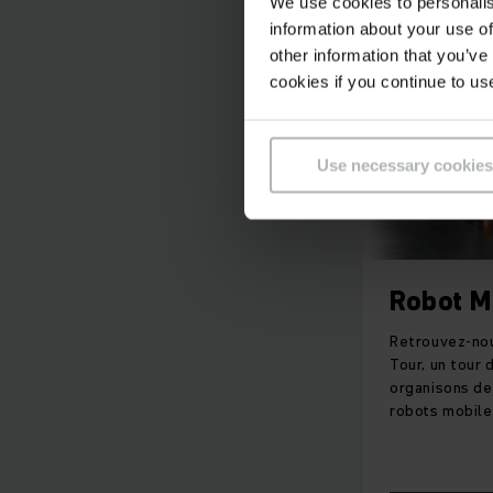
We use cookies to personalis
information about your use of
other information that you’ve
Vous ch
cookies if you continue to us
Jungh
Use necessary cookies
Robot M
En tant que
partena
Retrouvez-nou
Tour, un tour 
organisons de
robots mobile