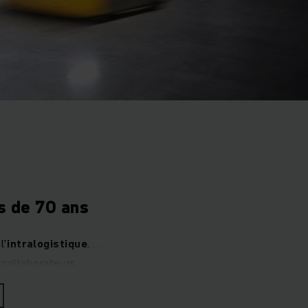
us de 70 ans
l’
intralogistique
.
collaborateurs,
oupe international