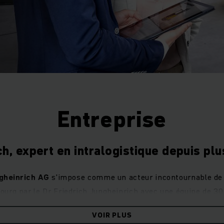
Entreprise
h, expert en intralogistique depuis pl
gheinrich AG
s’impose comme un acteur incontournable de 
urg par le Dr Friedrich Jungheinrich avec une équipe de 30 
t progressivement développée pour devenir aujourd’hui un gr
VOIR PLUS
présent dans
42 pays
.