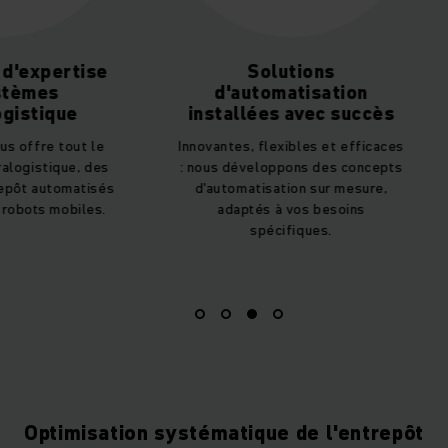
Solutions
Personnel de
d'automatisation
support à 
installées avec succès
mondi
Innovantes, flexibles et efficaces
Notre dynamiqu
: nous développons des concepts
service Jungheinri
d'automatisation sur mesure,
et garantit une 
adaptés à vos besoins
élevée permane
spécifiques.
proces
Optimisation systématique de l'entrepôt