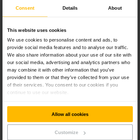
Consent
Details
About
Stratégie et degré d'automatisation
This website uses cookies
Nous définissons la stratégie d'entrepôt et le degré
We use cookies to personalise content and ads, to
d'automatisation pour choisir les sous-systèmes
provide social media features and to analyse our traffic.
adaptés à votre solution complète durable.
We also share information about your use of our site with
our social media, advertising and analytics partners who
may combine it with other information that you’ve
provided to them or that they’ve collected from your use
3
of their services. You consent to our cookies if you
continue to use our website.
Allow all cookies
Service et gestion de projet
Votre interlocuteur dédié coordonne tous les métiers
Customize
impliqués tout au long du projet et veille à garder une