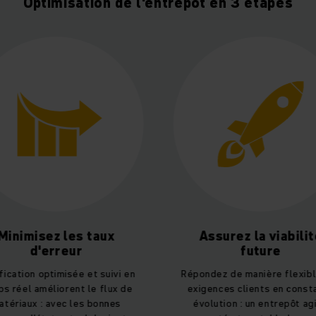
Optimisation de l'entrepôt en 3 étapes
ez les taux
Assurez la viabilité
erreur
future
ptimisée et suivi en
Répondez de manière flexible aux
liorent le flux de
exigences clients en constante
 avec les bonnes
évolution : un entrepôt agile,