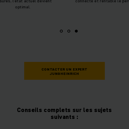
at actuel devient
connecté et rentable le permet.
timal.
CONTACTER UN EXPERT
JUNGHEINRICH
Conseils complets sur les sujets
suivants :