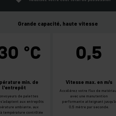
Grande capacité, haute vitesse
0 °C
0,5
ure min. de
Vitesse max. en m/s
ntrepôt
Accélérez votre flux de matériaux
urs de palettes
avec une manutention
ptent aux entrepôts
performante atteignant jusqu'à
re ambiante, aux
0,5 mètre par seconde.
pérature contrôlée