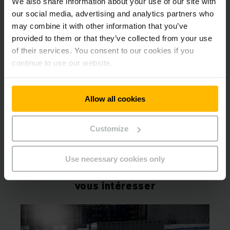
We also share information about your use of our site with
Est-il possible d'intégrer les systèmes de
our social media, advertising and analytics partners who
convoyage de palettes dans mon infrastructure
may combine it with other information that you’ve
informatique existante ?
provided to them or that they’ve collected from your use
of their services. You consent to our cookies if you
continue to use our website.
Téléchargements
Allow all cookies
Automatisation Solutions sur
mesure provenant d'une seule
source.
Customize
PDF
(2,1 MB)
Use necessary cookies only
Autres produits susceptibles de
vous intéresser