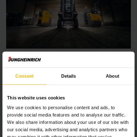
PUISSANT, EFFICACE, DURABLE :
Découvrez dès maintenant notre flotte
entièrement électrique
Consent
Details
About
Découvrez dès maintenant notre flotte entièrement
électrique !
This website uses cookies
We use cookies to personalise content and ads, to
EN SAVOIR PLUS
provide social media features and to analyse our traffic.
We also share information about your use of our site with
our social media, advertising and analytics partners who
may combine it with other information that you’ve