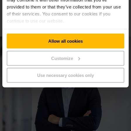
provided to them or that they’ve collected from your use
of their services. You consent to our cookies if you
Une question sur un équipement ?
continue to use our website.
Échangez avec un de nos experts !
Allow all cookies
Customize
Use necessary cookies only