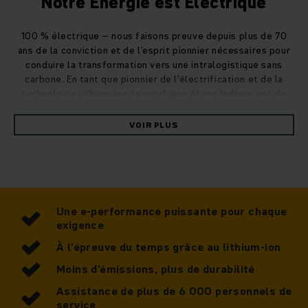
Notre Énergie est Électrique
100 % électrique – nous faisons preuve depuis plus de 70
ans de la conviction et de l’esprit pionnier nécessaires pour
conduire la transformation vers une intralogistique sans
carbone. En tant que pionnier de l’électrification et de la
technologie lithium-ion, la prochaine étape logique est de
devenir le premier fabricant de chariots élévateurs à
convertir l’ensemble de sa flotte de camions à la propulsion
VOIR PLUS
électrique.
Performance, durabilité, économie : les avantages de la
flotte entièrement électrique de Jungheinrich sont
nombreux.
Une e-performance puissante pour chaque
exigence
À l’épreuve du temps grâce au lithium-ion
Moins d’émissions, plus de durabilité
Assistance de plus de 6 000 personnels de
service