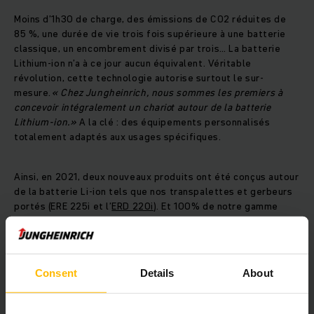
Moins d’1h30 de charge, des émissions de CO2 réduites de
85 %, une durée de vie trois fois supérieure à une batterie
classique, un encombrement divisé par trois… La batterie
Lithium-ion n’a à ce jour aucun équivalent. Véritable
révolution, cette technologie autorise surtout le sur-
mesure.
« Chez Jungheinrich, nous sommes les premiers à
concevoir intégralement un chariot autour de la batterie
Lithium-ion.»
A la clé : des équipements personnalisés
totalement adaptés aux usages spécifiques.
Ainsi, en 2021, deux nouveaux produits ont été conçus autour
de la batterie Li-ion tels que nos transpalettes et gerbeurs
portés (ERE 225i et l’
ERD 220i
). Et 100% de notre gamme
peut être aujourd’hui livrée avec une batterie Lithium-ion.
« Grâce à ces innovations, nous arrivons aujourd’hui à une
transition naturelle vers l’électrique. Rapidement, ce sera la
norme ». conclut Didier Kien.
Consent
Details
About
Votre entreprise a-t-elle franchi le pas ? Il