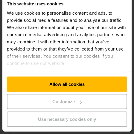
n'y a manifestement plus d’hésitation à
This website uses cookies
avoir, tant l’électrique coche toutes les
We use cookies to personalise content and ads, to
cases de l’intralogistique de demain !
provide social media features and to analyse our traffic.
We also share information about your use of our site with
our social media, advertising and analytics partners who
may combine it with other information that you’ve
provided to them or that they’ve collected from your use
of their services. You consent to our cookies if you
continue to use our website.
Allow all cookies
Customize
Use necessary cookies only
Contactez
votre conseiller
Technologie Lithium-ion