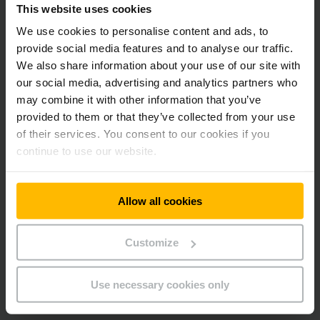
défaillances. Ces outils utilisent des
données en temps
This website uses cookies
réel
pour :
We use cookies to personalise content and ads, to
provide social media features and to analyse our traffic.
We also share information about your use of our site with
Détecter les
anomalies
avant qu’elles ne
our social media, advertising and analytics partners who
deviennent des incidents,
may combine it with other information that you’ve
Automatiser les
alertes de sécurité
,
provided to them or that they’ve collected from your use
Planifier les
interventions de maintenance
of their services. You consent to our cookies if you
préventive
.
continue to use our website.
Grâce à l’intelligence artificielle, certains systèmes sont
Allow all cookies
capables d’analyser les historiques de panne pour optimiser
la gestion des équipements et réduire les risques
d’accidents liés aux défaillances mécaniques.
Customize
Formation des équipes et culture de la
Use necessary cookies only
sécurité