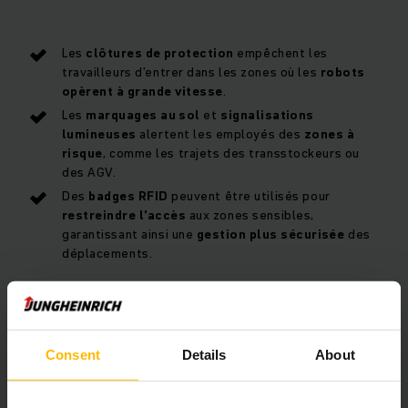
Les
clôtures de protection
empêchent les
travailleurs d’entrer dans les zones où les
robots
opèrent à grande vitesse
.
Les
marquages au sol
et
signalisations
lumineuses
alertent les employés des
zones à
risque
, comme les trajets des transstockeurs ou
des AGV.
Des
badges RFID
peuvent être utilisés pour
restreindre l’accès
aux zones sensibles,
garantissant ainsi une
gestion plus sécurisée
des
déplacements.
Surveillance en temps réel et gestion des
anomalies
Consent
Details
About
Les
logiciels de surveillance en temps réel
permettent de
suivre le fonctionnement des machines et d’anticiper les