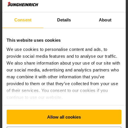
La confiance, c’est bien, mais une garantie, c’est mieux,
surtout lorsqu’il s’agit d’investir dans sa propre entreprise.
Vous ne devriez pas avoir à faire de compromis lorsque vous
Consent
Details
About
devez compter à 100 % sur la technologie et le partenaire.
C’est le cas avec Jungheinrich. Avec nous, vous
bénéficiez
non seulement d’une technologie sophistiquée, de qualité et
durable, mais également d’une tranquillité d’esprit sans
This website uses cookies
pareille.
We use cookies to personalise content and ads, to
provide social media features and to analyse our traffic.
Avec la « Garantie Li-ion Plus Jungheinrich », nous
We also share information about your use of our site with
garantissons des performances à long terme allant jusqu’à
our social media, advertising and analytics partners who
8 ans sur nos
batteries Lithium-ion
de haute qualité, afin que
may combine it with other information that you’ve
vous puissiez vous détendre et vous concentrer sur ce qui
provided to them or that they’ve collected from your use
est important : votre travail.
of their services. You consent to our cookies if you
continue to use our website.
Des performances élevées sans compromis.
Allow all cookies
Avec la garantie Li-ion Plus de Jungheinrich, nous vous
promettons des batteries Lithium-ion haute qualité avec des