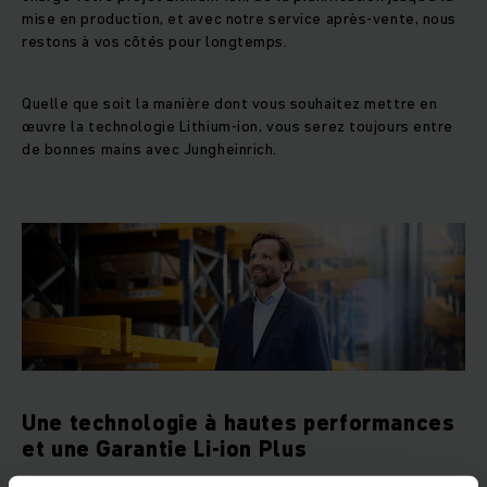
mise en production, et avec notre service après-vente, nous
restons à vos côtés pour longtemps.
Quelle que soit la manière dont vous souhaitez mettre en
œuvre la technologie Lithium-ion, vous serez toujours entre
de bonnes mains avec Jungheinrich.
Une technologie à hautes performances
et une Garantie Li-ion Plus