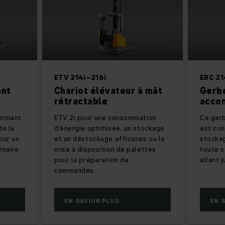
ETV 214i–216i
ERC 21
ant
Chariot élévateur à mât
Gerbe
rétractable
accom
formant
ETV 2i pour une consommation
Ce gerb
de la
d'énergie optimisée, un stockage
est con
our un
et un déstockage efficaces ou la
stocka
nnaire
mise à disposition de palettes
toute s
pour la préparation de
allant 
commandes.
EN SAVOIR PLUS
EN 