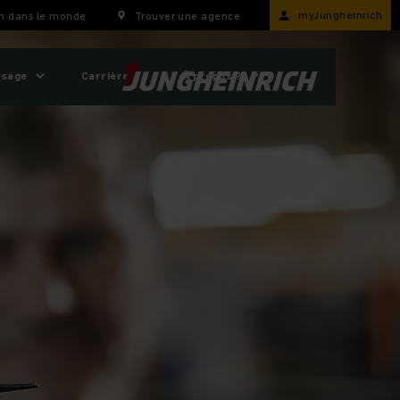
myJungheinrich
h dans le monde
Trouver une agence
usage
Carrière
À propos ?