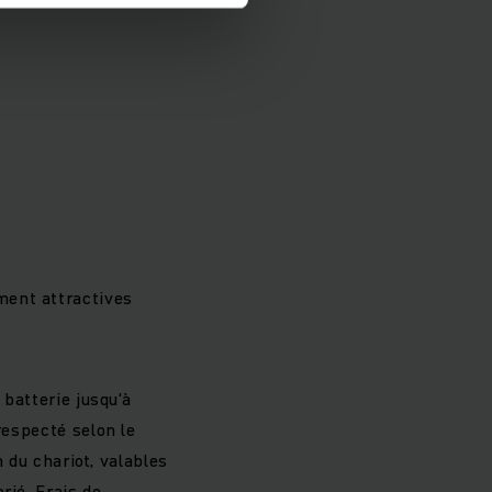
ement attractives
 batterie jusqu'à
respecté selon le
n du chariot, valables
rié. Frais de