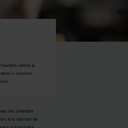
chariots remis à
iennent « comme
tion.
vec les chariots
on à la reprise de
nce attractives.