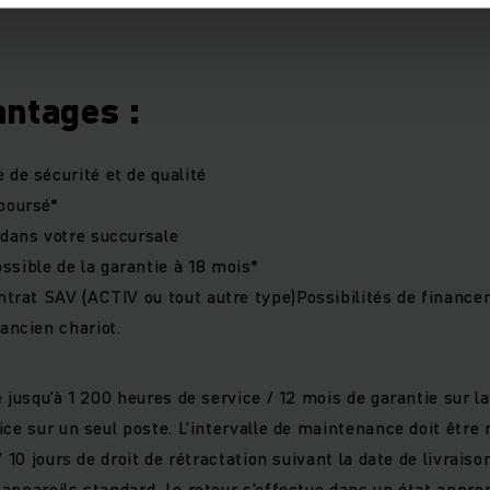
antages :
 de sécurité et de qualité
boursé*
 dans votre succursale
sible de la garantie à 18 mois*
ontrat SAV (ACTIV ou tout autre type)Possibilités de financ
ancien chariot.
 jusqu'à 1 200 heures de service / 12 mois de garantie sur la
ce sur un seul poste. L'intervalle de maintenance doit être 
/ 10 jours de droit de rétractation suivant la date de livraiso
appareils standard. Le retour s'effectue dans un état approp