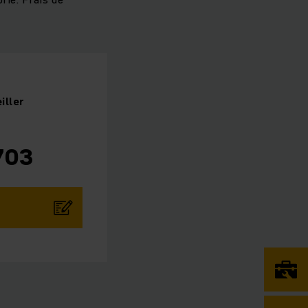
iller
703