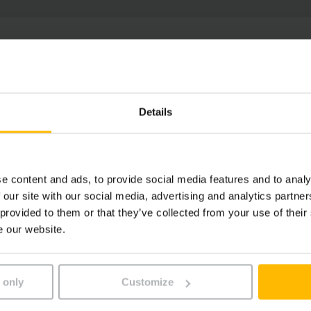
Aperçu de vos avantages
Details
e content and ads, to provide social media features and to analy
 our site with our social media, advertising and analytics partn
 provided to them or that they’ve collected from your use of their
12 mois
12 moi
e our website.
ntie sur le chariot*
de garantie sur la b
 only
Customize