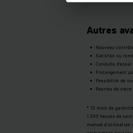
Autres av
Nouveau contrôle
Satisfait ou rem
Conduite d'essai
Prolongement pos
Possibilité de c
Reprise de votre 
* 12 mois de garantie
1 200 heures de servi
manuel d'utilisation 
uniquement pour les 