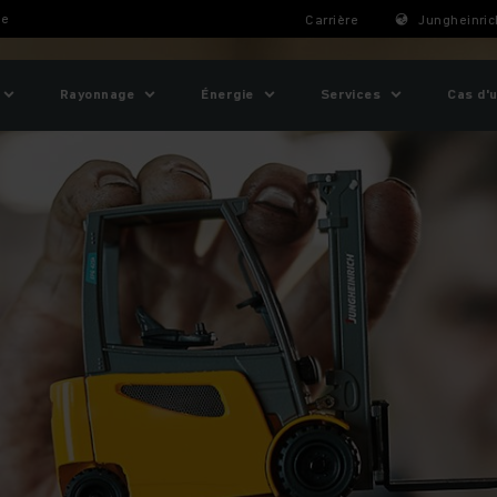
ie
Carrière
Jungheinric
Rayonnage
Énergie
Services
Cas d'