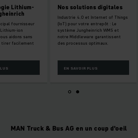
gie Lithium-
Nos solutions digitales
gheinrich
Industrie 4.0 et Internet of Things
ncipal fournisseur
(IoT) pour votre entrepôt : Le
Lithium-ion
système Jungheinrich WMS et
vous aidons sans
notre Middleware garantissent
 tirer facilement
des processus optimaux.
PLUS
EN SAVOIR PLUS
MAN Truck & Bus AG en un coup d'oeil