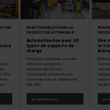
RATION
ROBOTS MOBILES DANS LA
BORGW
PRODUCTION AUTOMOBILE
PROCES
Automatisation pour 40
Une s
icace
types de supports de
le tr
charge
éléva
Production optimisée avec des
BoBorgW
evient
véhicules autonomes :
tracteu
ès :
thyssenkrupp Dynamic
remorqu
S 215a
Components automatise ses
réduise
ement
processus avec le Jungheinrich
sécurit
ent.
EKS 215a.
durabili
EN SAVOIR PLUS
EN 