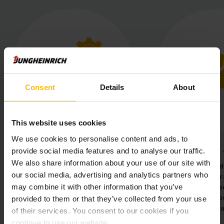
Consent
Details
About
This website uses cookies
We use cookies to personalise content and ads, to
Processus hautement
Sécurité
provide social media features and to analyse our traffic.
efficaces
We also share information about your use of our site with
Des réflecteurs, 
our social media, advertising and analytics partners who
Communication transparente
des capteurs gar
may combine it with other information that you’ve
grâce à la connexion de l'AGV au
plus grande s
système SAP interne.
déplacement tou
provided to them or that they’ve collected from your use
parcou
of their services. You consent to our cookies if you
continue to use our website.