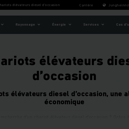
hariots élévateurs diesel d’occasion
Carrière
Jungheinric
Rayonnage
Énergie
Services
Cas d'
ariots élévateurs die
d’occasion
ots élévateurs diesel d’occasion, une a
économique
 recherche d’un chariot élévateur diesel d’occasion ? Grâce à
le reconditionnement de chariot thermique, nous sommes sû