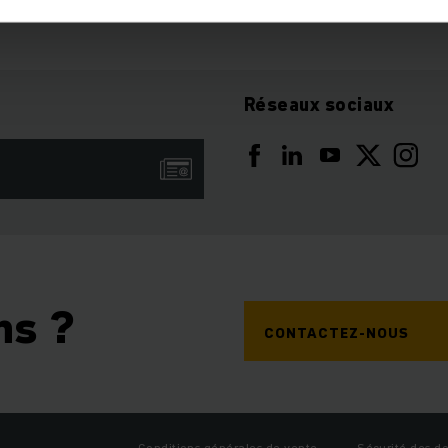
 satisfait par
sa forte puissance motrice et d'accélérati
issage permettant des
économies d’énergie
. En achetant u
Réseaux sociaux
, vous faites le choix durable de réduire votre empreinte c
comparé à l’achat d’un neuf.
pour un autre modèle de chariot reconditionné ? Utilisez not
asion où vous serez sûr de trouver un chariot adapté. Si vou
 découvrez notre gamme de chariot en location. Vous pouve
pour un chariot neuf parmi de nombreux équipements.
ns ?
CONTACTEZ-NOUS
Conditions générales de vente
Sécurité des d