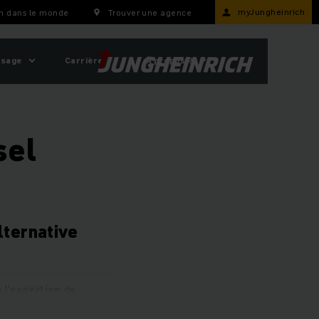
myJungheinrich
h dans le monde
Trouver une agence
usage
Carrière
À propos ?
sel
lternative
 l’expertise de
rs de vous proposer