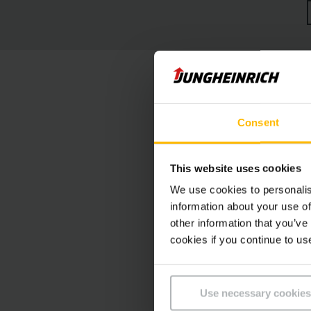
un
Si vous achetez u
performance, ca
Rassurez-vous, vot
parfait état de fo
Consent
durabilité, nous nou
This website uses cookies
Le chariot 
We use cookies to personalis
information about your use of
other information that you’ve
Acheter un
Jungst
cookies if you continue to us
avantages qu’un ch
transport de marc
sol soit poussiéreux
Use necessary cookies