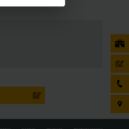
on
, ainsi que par son
n chariot élévateur
arbone jusqu’à 80%
re outil de recherche
s préférez
louer un
z évidemment opter
onnées
Cookies
OpenLine
Mentions légales