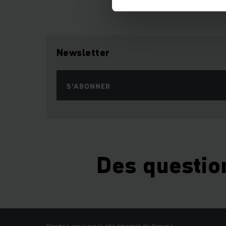
Vous serez plus que
système de rempl
Newsletter
diesel d'occasion
S'ABONNER
Vous préférez opter 
de chariots d’occ
chariot élévateur
,
Des questio
Rendez-vous sur le site Internet du Groupe