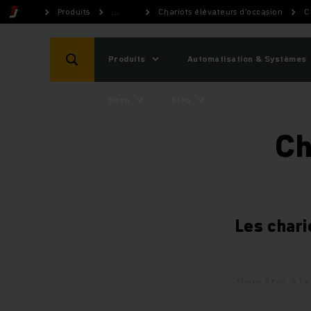
Produits
...
Chariots élévateurs d’occasion
C
Produits
Automatisation & Systèmes
Shop
Blog
Ch
Les chari
Vous êtes à la
Jungheinrich dans 