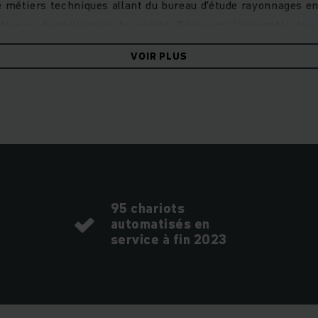
 métiers techniques allant du bureau d'étude rayonnages e
tion ou de réalisation de projets. Découvrez l'ensemble de c
entrez dans l'entrepôt de demain !
VOIR PLUS
95 chariots
automatisés en
service à fin 2023