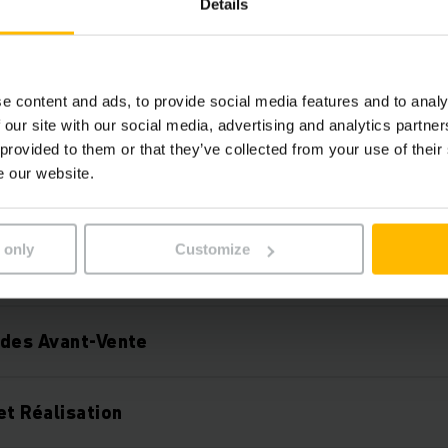
Details
ch France.
e content and ads, to provide social media features and to analy
 our site with our social media, advertising and analytics partn
 provided to them or that they’ve collected from your use of their
e our website.
rs Systèmes Logistiques
 only
Customize
ogistique Systèmes
udes Avant-Vente
et Réalisation