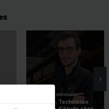
es
TÉMOIGNAGE
ojet
Juan, Technicien
bureau d’étude chez