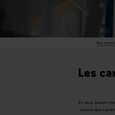
Des témoi
Les ca
En nous basant sur
clients des systè