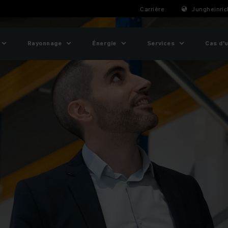
Carrière
Jungheinric
Rayonnage
Énergie
Services
Cas d'