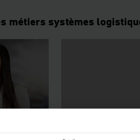
es métiers systèmes logistiqu
GNAGE
TEMOIGNAGE
génieur en
Nicolas, Chef de Pr
dustriel
Avant-Vente