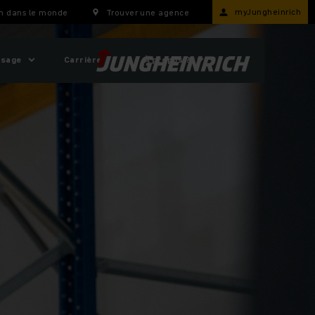
myJungheinrich
h dans le monde
Trouver une agence
usage
Carrière
À propos ?