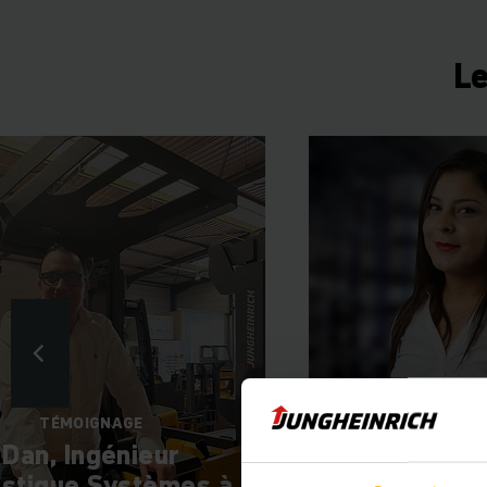
L
TÉMOIGNAGE
TÉMOI
Dan, Ingénieur
Marwa, In
istique Systèmes à
génie in