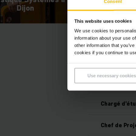
Consent
Dijon
Jungheinri
This website uses cookies
We use cookies to personalis
information about your use of
other information that you’ve
cookies if you continue to us
Les métie
Use necessary cookies
Ingénieur L
Chargé d’ét
Chef de Proj