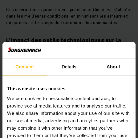
Ces interactions garantissent que chaque tâche est réalisée
dans les meilleures conditions, en minimisant les erreurs et
en optimisant le temps de traitement des commandes.
L’impact des outils technologiques sur la
gestion des équipes
Les solutions numériques et automatisées révolutionnent la
gestion des entrepôts en facilitant la communication entre
Consent
Details
About
les différents services et en améliorant l’efficacité des
processus. L’
automatisation des flux
permet notamment
de réduire le temps nécessaire à la gestion des stocks et à
This website uses cookies
la préparation des commandes.
We use cookies to personalise content and ads, to
provide social media features and to analyse our traffic.
Les logiciels de gestion d’entrepôt (WMS)
We also share information about your use of our site with
permettent de suivre en temps réel l’état des stocks et
our social media, advertising and analytics partners who
d’optimiser leur répartition dans les
rayonnages
. Grâce
may combine it with other information that you’ve
à ces outils, les managers peuvent mieux coordonner les
provided to them or that they’ve collected from your use
tâches et anticiper les besoins en main-d’œuvre.