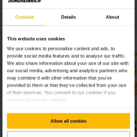
Consent
Details
About
Continental en résumé
This website uses cookies
We use cookies to personalise content and ads, to
provide social media features and to analyse our traffic.
We also share information about your use of our site with
our social media, advertising and analytics partners who
may combine it with other information that you’ve
provided to them or that they’ve collected from your use
of their services. You consent to our cookies if you
continue to use our website.
Allow all cookies
ccrue
Processus hautement
efficaces
lète d'une