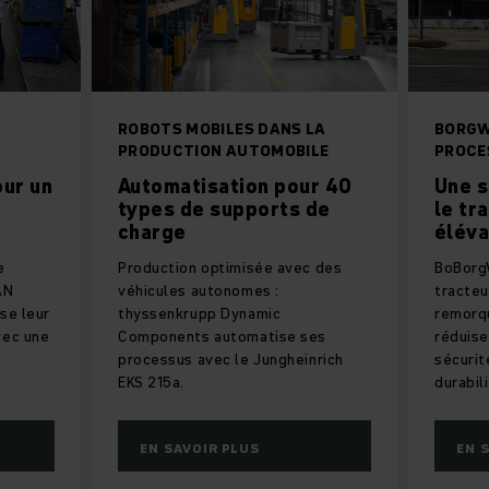
ROBOTS MOBILES DANS LA
BORGW
PRODUCTION AUTOMOBILE
PROCES
our un
Automatisation pour 40
Une s
types de supports de
le tr
charge
éléva
e
Production optimisée avec des
BoBorgW
AN
véhicules autonomes :
tracteu
se leur
thyssenkrupp Dynamic
remorqu
vec une
Components automatise ses
réduise
processus avec le Jungheinrich
sécurit
EKS 215a.
durabili
EN SAVOIR PLUS
EN 