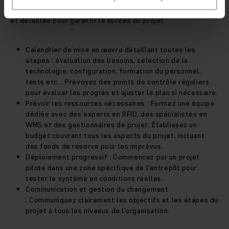
courantes. Cette phase doit être méticuleusement préparée
et détaillée pour garantir le succès du projet.
Calendrier de mise en œuvre détaillant toutes les
étapes :
évaluation des besoins, sélection de la
technologie, configuration, formation du personnel,
tests etc... Prévoyez des points de contrôle réguliers
pour évaluer les progrès et ajuster le plan si nécessaire.
Prévoir les ressources nécessaires :
Formez une équipe
dédiée avec des experts en RFID, des spécialistes en
WMS et des gestionnaires de projet. Établissez un
budget couvrant tous les aspects du projet, incluant
des fonds de réserve pour les imprévus.
Déploiement progressif :
Commencez par un projet
pilote dans une zone spécifique de l'entrepôt pour
tester le système en conditions réelles.
Communication et gestion du changement
:
Communiquez clairement les objectifs et les étapes du
projet à tous les niveaux de l'organisation.