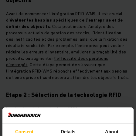
objectifs
Avant de commencer l'intégration RFID-WMS, il est crucial
d'évaluer les besoins spécifiques de l'entreprise et de
définir des objectifs
. Cela peut inclure l'analyse des
processus actuels de gestion des stocks, l'identification
des inefficacités et des problèmes, ainsi que la fixation des
résultats souhaités. Par exemple, l'entreprise peut vouloir
réduire les erreurs d'inventaire, améliorer la traçabilité des
produits, ou augmenter
l'efficacité des opérations
d’entrepôt
. Cette étape permet de s'assurer que
l'intégration RFID-WMS répondra effectivement aux besoins
de l'entreprise et contribuera à atteindre les objectifs fixés.
Etape 2 : Sélection de la technologie RFID
La sélection de la technologie RFID appropriée est
essentielle pour le succès de l'intégration. Cela implique
de :
Consent
Details
About