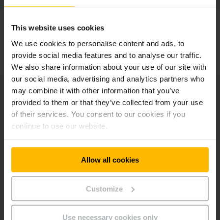
Choisir entre les
étiquettes RFID passives et actives
This website uses cookies
Déterminer la
fréquence radio adaptée
(basse,
We use cookies to personalise content and ads, to
haute ou ultra-haute fréquence)
provide social media features and to analyse our traffic.
Sélectionner les
lecteurs
et les
antennes
adéquats
.
We also share information about your use of our site with
our social media, advertising and analytics partners who
may combine it with other information that you’ve
Chaque type de technologie RFID offre des avantages
provided to them or that they’ve collected from your use
spécifiques en termes de portée de lecture, de coût et de
of their services. You consent to our cookies if you
durabilité. Il est important de choisir une technologie qui
continue to use our website.
correspond aux exigences opérationnelles de l'entrepôt
(distance de lecture nécessaire, la nature des articles à
suivre, etc…)
Allow all cookies
Etape 3 : Planification de l’implémentation
Customize
La planification de l'implémentation de l'intégration RFID-
WMS est une étape cruciale pour assurer une transition en
Use necessary cookies only
douceur et minimiser les interruptions des opérations