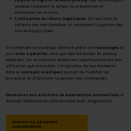
Le pick-to-light et le voice-picking
: ces technologies
guidées réduisent le temps de préparation et
minimisent les erreurs.
L’utilisation de robots logistiques
: ils facilitent la
collecte des marchandises et optimisent la gestion des
flux en supply chain.
En combinant un stockage optimisé grâce aux
rayonnages
et
aux
racks à palettes
, ainsi que des méthodes de picking
adaptées, les entreprises améliorent significativement leur
efficacité opérationnelle. L’intégration de ces éléments
dans un
entrepôt intelligent
permet de fluidifier les
processus et d’optimiser la gestion des commandes.
Découvrez nos solutions de manutention
automatisée
et
boostez l’efficacité de votre entrepôt avec Jungheinrich.
CONTACTEZ UN EXPERT
JUNGHEINRICH