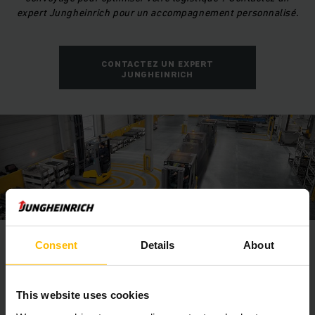
expert Jungheinrich pour un accompagnement personnalisé.
CONTACTEZ UN EXPERT
JUNGHEINRICH
Consent
Details
About
Étapes clés pour intégrer un système de
convoyage avec un ERP
This website uses cookies
L’intégration d’un
convoyeur automatisé
avec un ERP