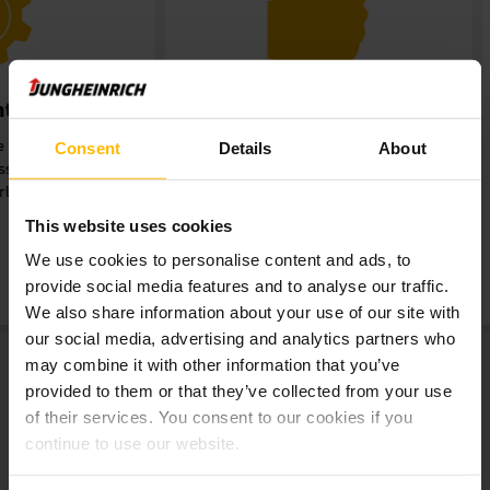
Professioneller
Kosten
Kundenservice mit
Zeiterspar
Consent
Details
About
schnellen
smar
Reaktionszeiten
Batteriete
Lückenlose Servicebetreuung
Schnelle La
This website uses cookies
durch den Jungheinrich
Wartungsfreihe
Kundendienst.
besonders lange
We use cookies to personalise content and ads, to
provide social media features and to analyse our traffic.
We also share information about your use of our site with
our social media, advertising and analytics partners who
may combine it with other information that you’ve
provided to them or that they’ve collected from your use
of their services. You consent to our cookies if you
continue to use our website.
Sie möchten auch die Leistung und