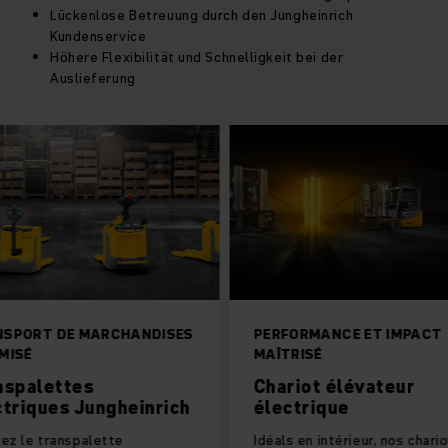
Lückenlose Betreuung durch den Jungheinrich
Kundenservice
Höhere Flexibilität und Schnelligkeit bei der
Auslieferung
E MARCHANDISES
PERFORMANCE ET IMPACT
MAÎTRISÉ
tes
Chariot élévateur
s Jungheinrich
électrique
nspalette
Idéals en intérieur, nos chariots