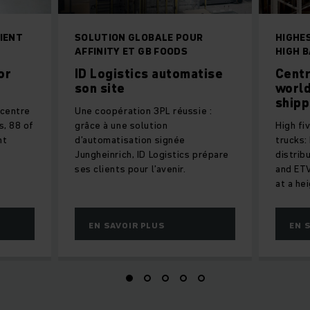
IENT
SOLUTION GLOBALE POUR
HIGHES
AFFINITY ET GB FOODS
HIGH B
or
ID Logistics automatise
Centr
son site
worl
shipp
 centre
Une coopération 3PL réussie :
s, 88 of
grâce à une solution
High fi
nt
d’automatisation signée
trucks: 
Jungheinrich, ID Logistics prépare
distrib
ses clients pour l’avenir.
and ET
at a he
EN SAVOIR PLUS
EN 