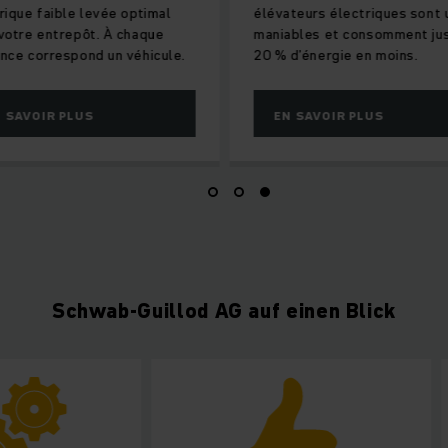
le levée optimal
élévateurs électriques sont ultra-
repôt. À chaque
maniables et consomment jusqu’à
spond un véhicule.
20 % d’énergie en moins.
PLUS
EN SAVOIR PLUS
Schwab-Guillod AG auf einen Blick