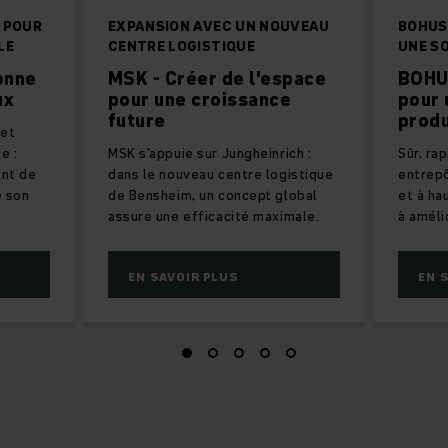
 POUR
EXPANSION AVEC UN NOUVEAU
BOHUS
LE
CENTRE LOGISTIQUE
UNE S
onne
MSK - Créer de l'espace
BOHUS
ux
pour une croissance
pour 
future
produ
 et
e :
MSK s'appuie sur Jungheinrich :
Sûr, rap
ent de
dans le nouveau centre logistique
entrepô
e son
de Bensheim, un concept global
et à ha
assure une efficacité maximale.
à améli
EN SAVOIR PLUS
EN 