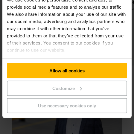
ibilité maximale.
sécurité et offrant une
provide social media features and to analyse our traffic.
expérience utilisateur optimale.
We also share information about your use of our site with
our social media, advertising and analytics partners who
may combine it with other information that you’ve
provided to them or that they’ve collected from your use
of their services. You consent to our cookies if you
continue to use our website.
Allow all cookies
Customize
Use necessary cookies only