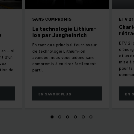
SANS COMPROMIS
ETV 21
Chari
La technologie Lithium-
rétra
s
ion par Jungheinrich
ETV 2i
En tant que principal fournisseur
d'énerg
 an – si
de technologie Lithium-ion
et un d
nt d'un
avancée, nous vous aidons sans
mise à 
uvez
compromis à en tirer facilement
pour la
tion de
parti.
comman
EN SAVOIR PLUS
EN 