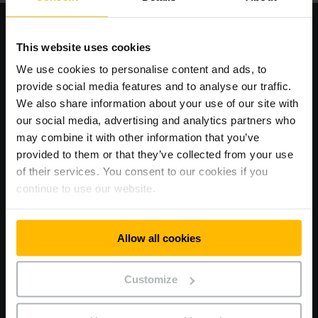
This website uses cookies
We use cookies to personalise content and ads, to
provide social media features and to analyse our traffic.
We also share information about your use of our site with
our social media, advertising and analytics partners who
may combine it with other information that you’ve
provided to them or that they’ve collected from your use
of their services. You consent to our cookies if you
RAPIDE, SIMPLE ET INTELLIGENT
continue to use our website.
Inscrivez-vous dès maintenant sur notre plateforme en
ligne Call4Service et suivez en temps réel vos demandes
d’interventions. Créez votre compte en toute simplicité
Allow all cookies
et signalez vos pannes à tout moment, 24/7.
Customize
TOUTES LES INFORMATIONS ICI