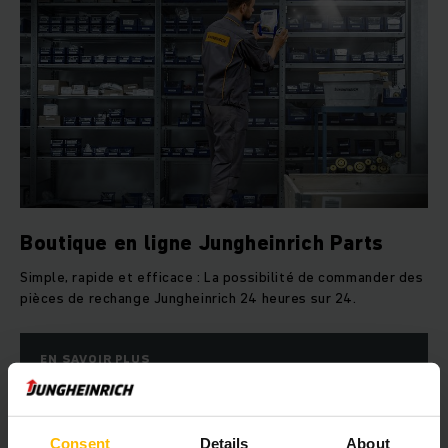
Boutique en ligne Jungheinrich Parts
Simple, rapide et efficace : La possibilité de commander des
pièces de rechange Jungheinrich 24 heures sur 24.
EN SAVOIR PLUS
Consent
Details
About