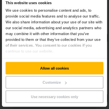
This website uses cookies
frottement, les transpalettes EJE 2 requièrent extrêmement
peu de maintenance. Avec les batteries particulièrement
We use cookies to personalise content and ads, to
grandes, ils sont en outre toujours disponibles, même en cas
provide social media features and to analyse our traffic.
de longues applications intensives. Pour une manutention
We also share information about your use of our site with
fiable et efficace des marchandises au quotidien.
our social media, advertising and analytics partners who
may combine it with other information that you’ve
provided to them or that they’ve collected from your use
of their services. You consent to our cookies if you
continue to use our website.
Allow all cookies
Customize
Use necessary cookies only