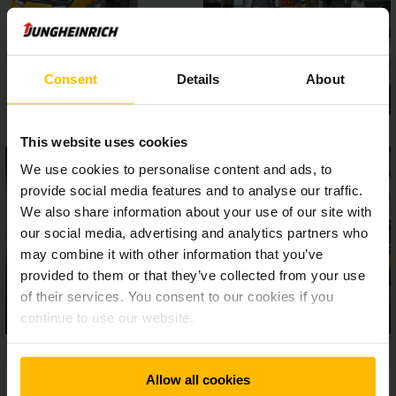
réglable en hauteur et éléments de commande facilement
accessibles, offre un confort de conduite élevé. Les
systèmes d’assistance comme les feux de circulation
diurnes DayLED, le Floor-Spot ou le curveCONTROL en option
Consent
Details
About
assurent la sécurité requise.
This website uses cookies
We use cookies to personalise content and ads, to
provide social media features and to analyse our traffic.
We also share information about your use of our site with
our social media, advertising and analytics partners who
may combine it with other information that you’ve
provided to them or that they’ve collected from your use
of their services. You consent to our cookies if you
continue to use our website.
Allow all cookies