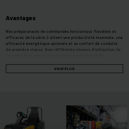
Avantages
Nos préparateurs de commandes horizontaux flexibles et
efficaces de la série 2 allient une productivité maximale, une
efficacité énergétique optimale et un confort de conduite
de première classe. Avec différents niveaux d’utilisation, ils
couvrent facilement les exigences particulières de
l’entrepôt. Préparation de commandes avec l’ECE – cela
signifie des processus de picking optimisés avec des
VOIR PLUS
exigences de performance maximales. Préparer les
commandes confortablement, de manière sûre et sans perte
de temps : Des capacités de batterie particulièrement
élevées garantissent un rendement maximal de la
préparation de commandes même en exploitation sur
plusieurs postes. La construction robuste aux dimensions
compactes permet des virages rapides avec la meilleure
accélération du marché. Une plate-forme à levage
hydraulique amortie offre une protection contre les chocs.
Le poste de conduite spacieux, avec volant multifonction