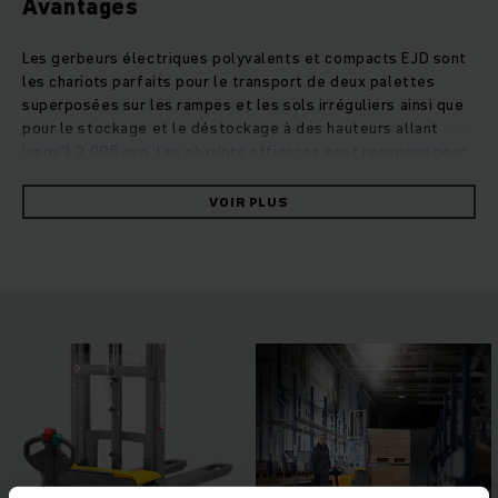
Avantages
Les gerbeurs électriques polyvalents et compacts EJD sont
les chariots parfaits pour le transport de deux palettes
superposées sur les rampes et les sols irréguliers ainsi que
pour le stockage et le déstockage à des hauteurs allant
jusqu’à 2 905 mm. Les chariots efficaces sont reconnus pour
leur comportement de conduite stable et leur maniabilité
maximale, même dans les entrepôts étroits. Grâce à la prise
VOIR PLUS
simultanée de deux palettes, les EJD travaillent deux fois
plus vite que les chariots classiques. Des systèmes
d’assistance intelligents, un long timon de sécurité avec une
protection des pieds à 4 échelles, des réflecteurs et une
visibilité optimale sur la pointe de fourches garantissent une
sécurité au travail maximale. Le moteur à courant triphasé
moderne se distingue par une performance impressionnante,
un rendement élevé et une excellente efficacité
énergétique. Le travail confortable est rendu possible par
trois programmes de conduite pouvant être sélectionnés de
manière fluide et une hydraulique proportionnelle à grande
sensibilité de série pour une levée et une descente tout en