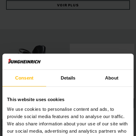
robuste en acier qui garantit une longue durée de vie du
VOIR PLUS
tracteur. Le concept d’entraînement performant et efficace
est porté par un moteur à courant triphasé 48 V avec
accélération rapide et vitesses maximales élevées.
L’attelage disponible dans différentes versions est bien
visible et accessible facilement depuis la position du siège.
Le châssis totalement suspendu ménage le dos du cariste
ainsi que le chariot. Le poste de conduite spacieux et
confortable offre suffisamment d’espace pour les jambes et
des organes de commande facilement accessibles comme le
volant, le commutateur de sens de marche et le levier de
clignotants. Le marche-pied bas permet une montée sans
Consent
Details
About
effort.
This website uses cookies
We use cookies to personalise content and ads, to
provide social media features and to analyse our traffic.
We also share information about your use of our site with
our social media, advertising and analytics partners who