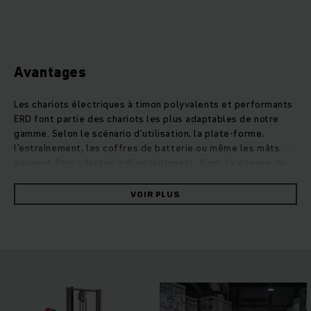
Avantages
Les chariots électriques à timon polyvalents et performants
ERD font partie des chariots les plus adaptables de notre
gamme. Selon le scénario d’utilisation, la plate-forme,
l’entraînement, les coffres de batterie ou même les mâts
peuvent être adaptés individuellement. Ainsi, la vitesse de
conduite peut être considérablement augmentée avec
l’option drivePLUS. En combinaison avec le transport en
VOIR PLUS
double-charges, pour lequel deux palettes sont déplacées
en même temps, cela génère une manutention de
marchandises incroyablement efficace. Grâce au format
compact, les ERD restent toutefois maniables et donc
également parfaitement appropriés pour le chargement et
déchargement de camions. Le moteur à courant triphasé
puissant assure des rendements constamment élevés avec
une consommation extrêmement compacte. Grâce aux