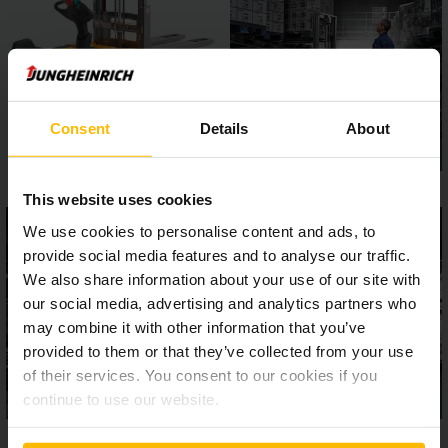
moteurs sans entretien et sans balais, vous pouvez compter
sur de longues durées de vie. Les ERD puisent l’énergie
requise à cet effet soit dans nos batteries plomb-ouvert
longue durée, soit sur demande dans nos batteries lithium-
ion modernes.
Consent
Details
About
This website uses cookies
We use cookies to personalise content and ads, to
provide social media features and to analyse our traffic.
We also share information about your use of our site with
our social media, advertising and analytics partners who
may combine it with other information that you’ve
provided to them or that they’ve collected from your use
of their services. You consent to our cookies if you
continue to use our website.