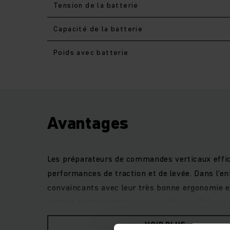
Tension de la batterie
Capacité de la batterie
Poids avec batterie
Avantages
Les préparateurs de commandes verticaux effica
performances de traction et de levée. Dans l’e
convaincants avec leur très bonne ergonomie e
mètres sont possibles sans problème. Grâce à 
peuvent être utilisés pour une large gamme d'
VOIR PLUS