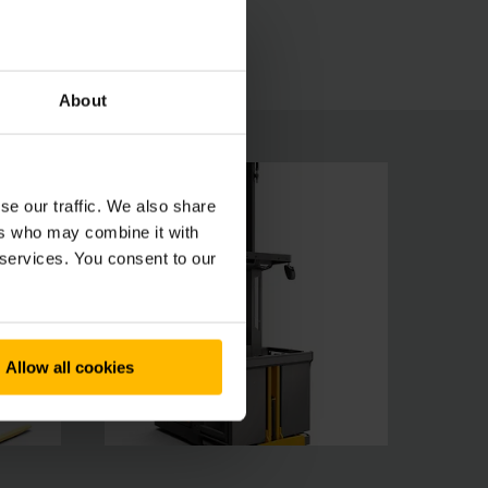
s plomb-acide : Nos nouveaux préparateurs de
ergétique convaincante.
About
se our traffic. We also share
ers who may combine it with
 services. You consent to our
Allow all cookies