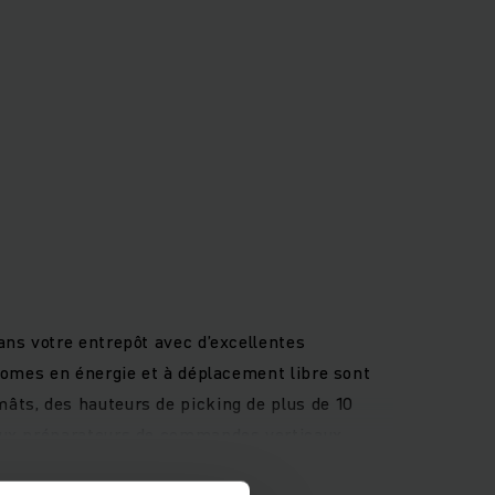
ans votre entrepôt avec d’excellentes
nomes en énergie et à déplacement libre sont
âts, des hauteurs de picking de plus de 10
deux préparateurs de commandes verticaux
gonomique grâce à un concept de commande