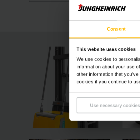
optimisé et une excellente vue panoramique. Éq
commandes verticaux EKS 412 et EKS 310 réunis
Consent
This website uses cookies
We use cookies to personalis
information about your use of
other information that you’ve
cookies if you continue to us
Use necessary cookies