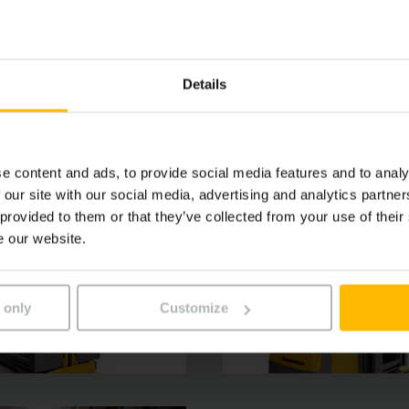
uipés d’une puissante batterie lithium-ions ou de batterie
sent un rendement de picking optimal et une efficacité én
Details
e content and ads, to provide social media features and to analy
 our site with our social media, advertising and analytics partn
 provided to them or that they’ve collected from your use of their
e our website.
 only
Customize