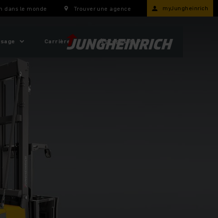
myJungheinrich
h dans le monde
Trouver une agence
usage
Carrière
À propos ?