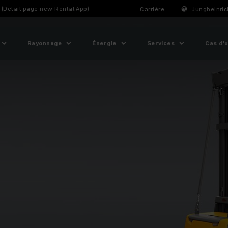
t (Detail page new Rental App)
Carrière
Jungheinric
Rayonnage
Énergie
Services
Cas d'