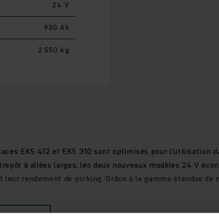
24 V
930 Ah
2 550 kg
ces EKS 412 et EKS 310 sont optimisés pour l’utilisation d
ntrepôt à allées larges, les deux nouveaux modèles 24 V éco
t leur rendement de picking. Grâce à la gamme étendue de m
leurs nombreuses options d'équipement individuelles, les 
applications et permettent un travail particulièrement er