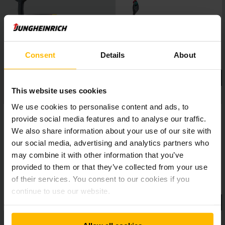
entretien, longue durée de vie et possibilité de charge
rapide et charge d'opportunité pendant les pauses ou les
temps d’immobilisation. Cela assure une disponibilité 24h/24
7j/7 du chariot et permet l’utilisation flexible en exploitation
sur plusieurs postes.
Consent
Details
About
This website uses cookies
We use cookies to personalise content and ads, to
provide social media features and to analyse our traffic.
We also share information about your use of our site with
our social media, advertising and analytics partners who
may combine it with other information that you’ve
provided to them or that they’ve collected from your use
of their services. You consent to our cookies if you
continue to use our website.