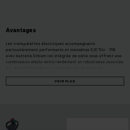
Avantages
Les transpalettes électriques accompagnants
particulièrement performants et maniables EJE 114i - 118i
avec batterie lithium-ion intégrée de série vous offrent une
combinaison idéale entre rendement et robustesse associée
à la disponibilité de notre technologie de batterie
particulièrement efficace. La batterie lithium-ion intégrée
dans l’appareil permet une conception considérablement
VOIR PLUS
plus compacte et rend les transpalettes lithium-ion encore
plus maniables et légers. Ainsi, ils sont idéalement
appropriés pour l’utilisation dans des zones étroites ou
sensibles au poids, par exemple sur le hayon de
déchargement ou en tant qu’appareil embarqué dans le
camion. En combinaison avec le chargeur intégré pour une
recharge simple sur n’importe quelle prise 230 V, la
technologie lithium-ion offre de nombreux avantages : aucun