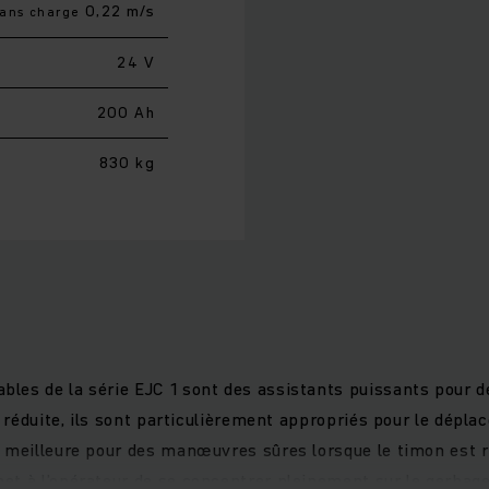
0,22 m/s
sans charge
24 V
200 Ah
830 kg
es de la série EJC 1 sont des assistants puissants pour d
l réduite, ils sont particulièrement appropriés pour le dép
 meilleure pour des manœuvres sûres lorsque le timon est r
t à l’opérateur de se concentrer pleinement sur le gerbage.