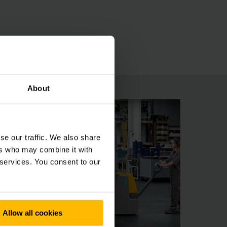
chargeur intégré qui charge les batteries
About
se our traffic. We also share
ers who may combine it with
 services. You consent to our
Allow all cookies