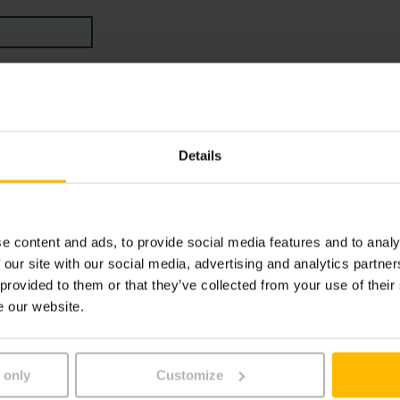
le, les EJC de la série 1 peuvent être équipés en option d’un 
rise de courant classique 230 V.
Details
e content and ads, to provide social media features and to analy
 our site with our social media, advertising and analytics partn
 provided to them or that they’ve collected from your use of their
e our website.
 only
Customize