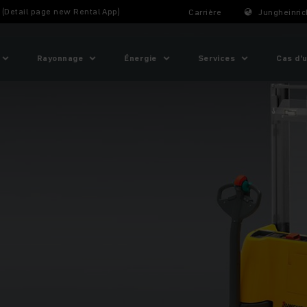
t (Detail page new Rental App)
Carrière
Jungheinric
Rayonnage
Énergie
Services
Cas d'