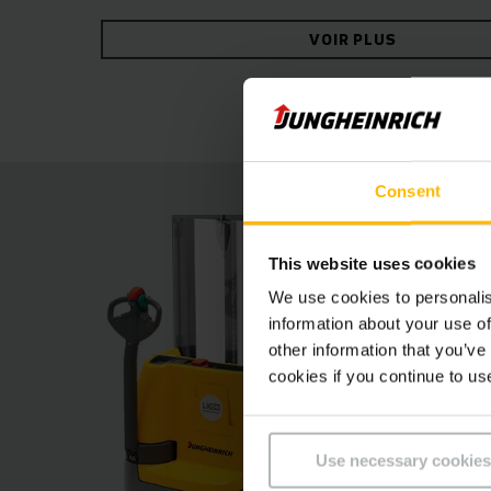
dans votre entrepôt. Pour une utilisation flexib
VOIR PLUS
durables facilement et à tout moment sur une p
Consent
This website uses cookies
We use cookies to personalis
information about your use of
other information that you’ve
cookies if you continue to us
Use necessary cookies