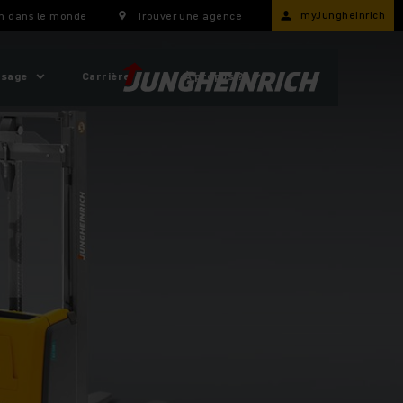
myJungheinrich
h dans le monde
Trouver une agence
usage
Carrière
À propos ?