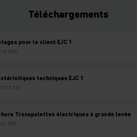
Téléchargements
tages pour le client EJC 1
(1,5 MB)
ctéristiques techniques EJC 1
(712,7 KB)
hure Transpalettes électriques à grande levée
(3,1 MB)