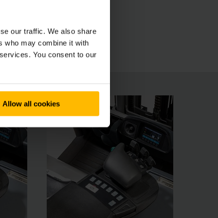
act avec champ de vision étendu offre à votre
duellement assurent flexibilité et sécurité.
se our traffic. We also share
ance pour toutes les utilisations et pour les
ers who may combine it with
 services. You consent to our
Allow all cookies