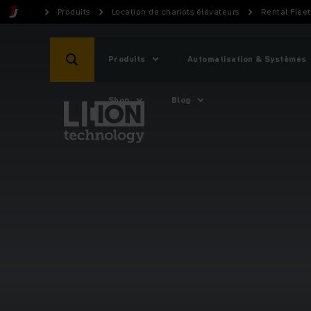
Produits
Location de chariots élévateurs
Rental Flee
Produits
Automatisation & Systèmes
Shop
Blog