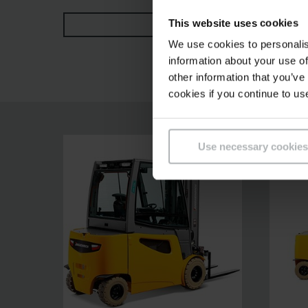
série 4 consomment jusqu'à 10 % d’énergie de 
This website uses cookies
VOIR PLUS
cariste les meilleures visibilités disponibles 
We use cookies to personalis
Avec une ergonomie élaborée et une expérience i
information about your use of
exigences élevées.
other information that you’ve
cookies if you continue to us
Use necessary cookies