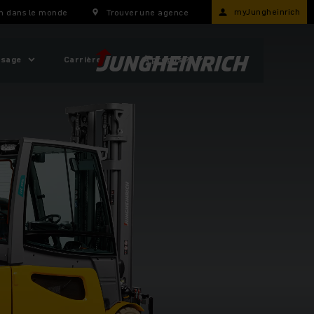
myJungheinrich
h dans le monde
Trouver une agence
usage
Carrière
À propos ?