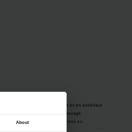
tiples utilisations en intérieur et en extérieur
 rapide de charges hautes. Le concept
a technologie asynchrone de pointe en
About
prouvent : Pour un rendement maximal, nos EFG