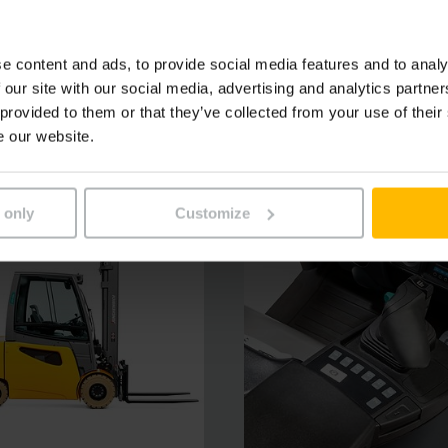
moins que les modèles concurrents équivalents. Le mât comp
sur le marché. D’autres éléments de commande réglables indivi
e content and ads, to provide social media features and to analy
ntuitive, les EFG de la série 4 sont des concentrés de puiss
 our site with our social media, advertising and analytics partn
 provided to them or that they’ve collected from your use of their
e our website.
 only
Customize