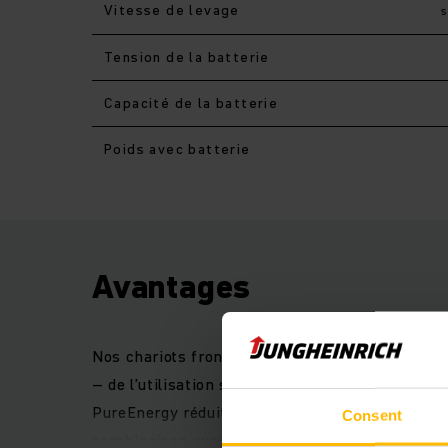
Vitesse de levage
Tension de la batterie
Capacité de la batterie
Poids avec batterie
Avantages
Nos chariots frontaux électriques 4 roues polyva
– de l’utilisation spécifique à chaque secteur 
PureEnergy réduit de manière significative la 
Consent
combinaison avec une commande et un système 