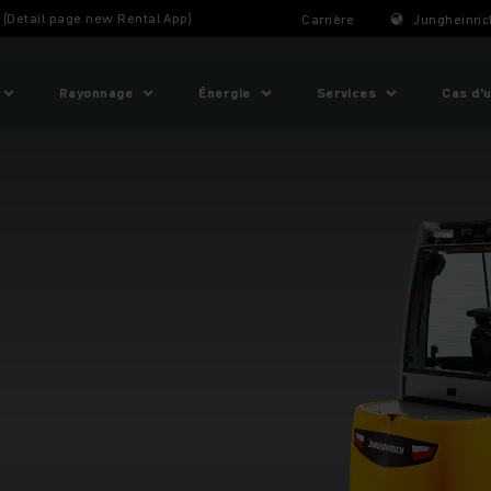
t (Detail page new Rental App)
Carrière
Jungheinric
Rayonnage
Énergie
Services
Cas d'