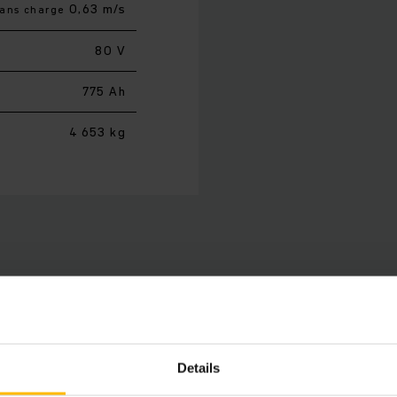
0,63 m/s
sans charge
80 V
775 Ah
4 653 kg
lents et efficaces de la série 4 sont appropriés pour de mul
avec des accessoires taillés sur mesure pour la manutention
consommation et garantit une efficacité maximale grâce à l
Details
hydraulique compacts. Les mesures selon le cycle VDI le 