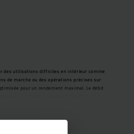
 des utilisations difficiles en intérieur comme
sens de marche ou des opérations précises sur
 optimisée pour un rendement maximal. Le débit
ntensives avec des accessoires, tandis que les
ée tout en réduisant les émissions de gaz
able ; de même que l’écran 4 pouces avec ses
 tout garantissant un travail des plus