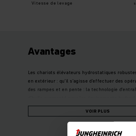
Vitesse de levage
Avantages
Les chariots élévateurs hydrostatiques robustes
en extérieur : qu'il s'agisse d’effectuer des 
des rampes et en pente : la technologie d’entr
d’huile augmenté pour les équipements hydrauliq
moteurs industriels performants et faciles d’e
VOIR PLUS
d'échappement. Le toit panoramique offre une vi
cinq programmes de conduite au choix, les syst
efficaces en toute situation.