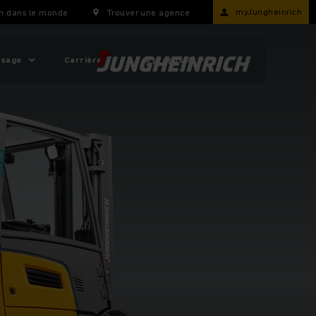
myJungheinrich
h dans le monde
Trouver une agence
usage
Carrière
À propos ?