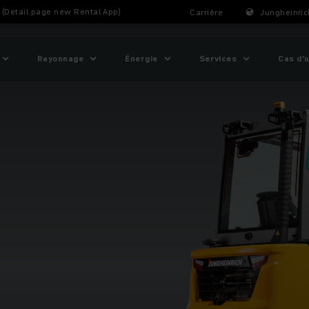
t (Detail page new Rental App)
Carrière
Jungheinric
Rayonnage
Énergie
Services
Cas d'