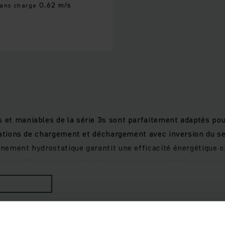
0,62 m/s
sans charge
 et maniables de la série 3s sont parfaitement adaptés pour
opérations de chargement et déchargement avec inversion du 
aînement hydrostatique garantit une efficacité énergétique
ues offre une productivité plus élevée lors d'utilisations i
ntretien Kubota garantissent une dynamique de conduite élev
sibilité optimale et permet ainsi un travail sûr et confort
èmes d'assistance faciles à commander via une interface, le