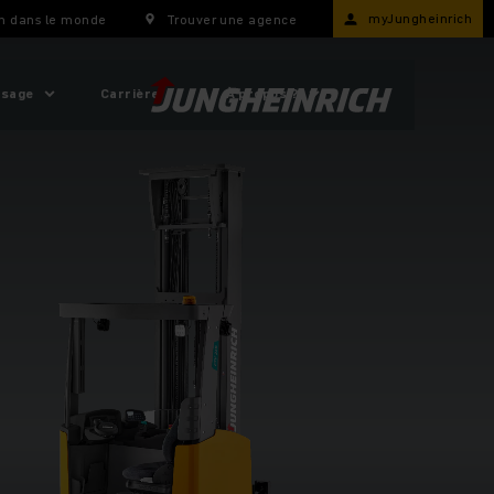
myJungheinrich
h dans le monde
Trouver une agence
usage
Carrière
À propos ?