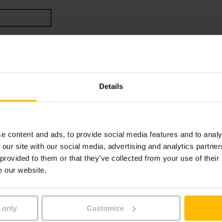
ive et confortable via l’écran du cariste. Bénéficiez d’un r
mande et d’entraînement ultramoderne ainsi que les variant
ractable le partenaire le plus économique pour chaque appli
Details
e content and ads, to provide social media features and to analy
 our site with our social media, advertising and analytics partn
 provided to them or that they’ve collected from your use of their
e our website.
 only
Customize