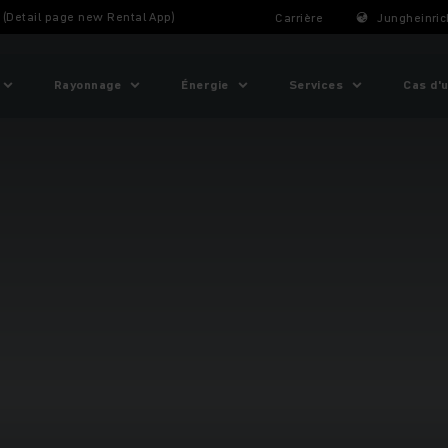
t (Detail page new Rental App)
Carrière
Jungheinric
Rayonnage
Énergie
Services
Cas d'