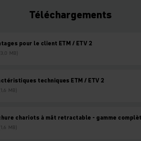
Téléchargements
tages pour le client ETM / ETV 2
(3,0 MB)
ctéristiques techniques ETM / ETV 2
(1,6 MB)
hure chariots à mât retractable - gamme complè
(1,6 MB)