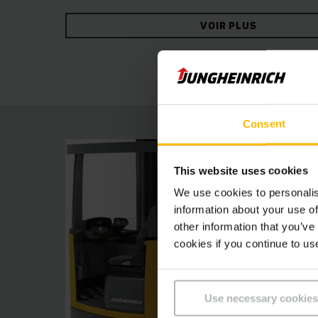
largement dimensionné et la manipulation intuit
VOIR PLUS
consommation d’énergie. La technologie de com
individuellement font de nos chariots à mât rét
Consent
This website uses cookies
We use cookies to personalis
information about your use of
other information that you’ve
cookies if you continue to us
Use necessary cookies