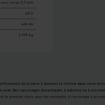
0,7 m/s
sans charge
48 V
465 Ah
2 975 kg
erformants de la série 2 donnent le rythme dans votre entre
ie avec des rayonnages dynamiques, à palettes ou à accumulat
 est le premier choix pour les entrepôts à rayonnage à accu
ce, grâce à des largeurs d'allée réduites, permet une conduit