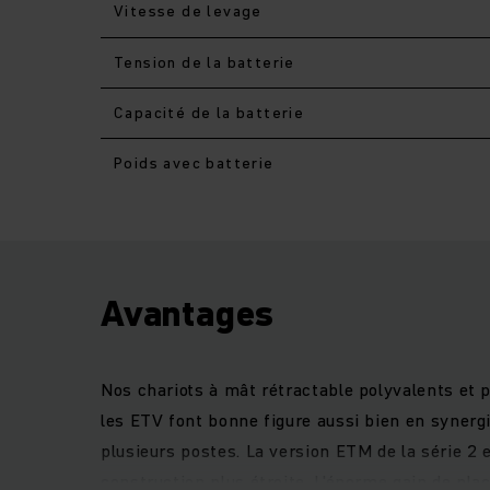
Vitesse de levage
Tension de la batterie
Capacité de la batterie
Poids avec batterie
Avantages
Nos chariots à mât rétractable polyvalents et p
les ETV font bonne figure aussi bien en synerg
plusieurs postes. La version ETM de la série 2
construction plus étroite. L'énorme gain de pla