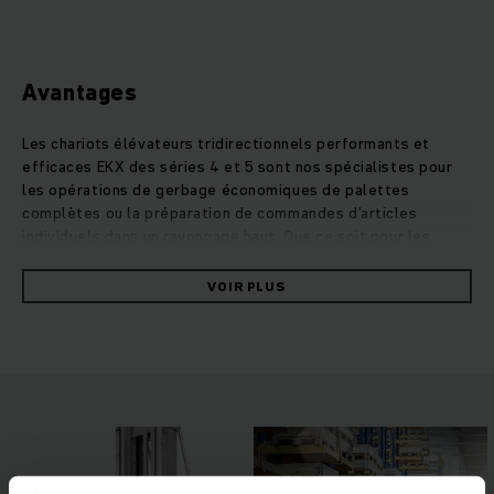
Avantages
Les chariots élévateurs tridirectionnels performants et
efficaces EKX des séries 4 et 5 sont nos spécialistes pour
les opérations de gerbage économiques de palettes
complètes ou la préparation de commandes d’articles
individuels dans un rayonnage haut. Que ce soit pour les
levées moyennes ou des hauteurs de levée jusqu’à 18 mètres
– avec nos EKX, vous portez la logistique de votre entrepôt
VOIR PLUS
à un nouveau niveau d'excellence. La construction légère
intelligente et les moteurs synchrones à réluctance sans
entretien assurent une conduite de première classe et une
efficacité remarquable. Le cariste et le chariot travaillent
selon le principe de la nacelle élevable, pour lequel la plate-
forme et les fourches sont toujours à une certaine hauteur.
L’amortissement des vibrations breveté , la commande à
distance par rapport au sol RFID et les systèmes
d’assistance intelligents garantissent une conduite optimale