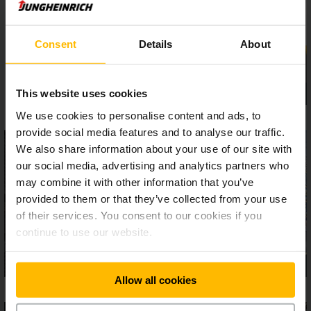
et une sécurité maximale. Un travail en position assise ou
debout : Le grand poste de conduite convainc par son pupitre
de commande à réglage électrique, de grandes surfaces de
Consent
Details
About
rangement et de multiples options d'équipement pour
l’adaptation individuelle aux caractéristiques de votre
entrepôt.
This website uses cookies
We use cookies to personalise content and ads, to
provide social media features and to analyse our traffic.
We also share information about your use of our site with
our social media, advertising and analytics partners who
may combine it with other information that you’ve
provided to them or that they’ve collected from your use
of their services. You consent to our cookies if you
continue to use our website.
Allow all cookies