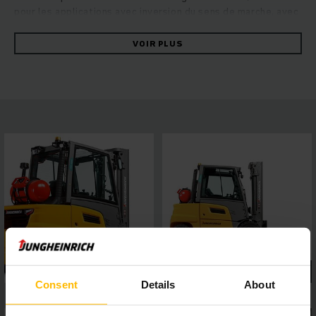
pour les applications avec inversion du sens de marche, avec
des accessoires lourds ou pour le travail sur les rampes et
dans les pentes : une puissance considérable est associée
VOIR PLUS
ici à une stabilité maximale. Les chariots robustes
convainquent par un maniement rapide et fiable associé à
une efficacité énergétique maximale. Ceci est garanti par le
concept d’entraînement hydrostatique associant des
performances de translation et de levée élevées à
d’excellentes propriétés de conduite. Profitez d’un
rendement constant élevé, d’une grande facilité d’entretien
et d’un confort de conduite important. Un écran 4 pouces
avec cinq programmes de conduite au choix et des systèmes
d'assistance permettent de s'adapter aux exigences de tous
types d'applications, tandis que le toit panoramique assure
une excellente visibilité. Ceci permet de garantir un travail
sûr et précis dans toutes les situations.
Consent
Details
About