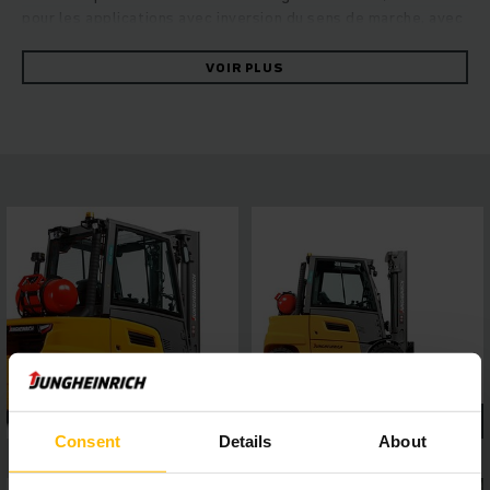
pour les applications avec inversion du sens de marche, avec
des accessoires lourds ou pour le travail sur les rampes et
dans les pentes : une puissance considérable est associée
VOIR PLUS
ici à une stabilité maximale. Les chariots robustes
convainquent par un maniement rapide et fiable associé à
une efficacité énergétique maximale. Ceci est garanti par le
concept d’entraînement hydrostatique associant des
performances de translation et de levée élevées à
d’excellentes propriétés de conduite. Profitez d’un
rendement constant élevé, d’une grande facilité d’entretien
et d’un confort de conduite important. Un écran 4 pouces
avec cinq programmes de conduite au choix et des systèmes
d'assistance permettent de s'adapter aux exigences de tous
types d'applications, tandis que le toit panoramique assure
une excellente visibilité. Ceci permet de garantir un travail
sûr et précis dans toutes les situations.
Consent
Details
About