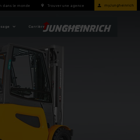
myJungheinrich
h dans le monde
Trouver une agence
usage
Carrière
À propos ?