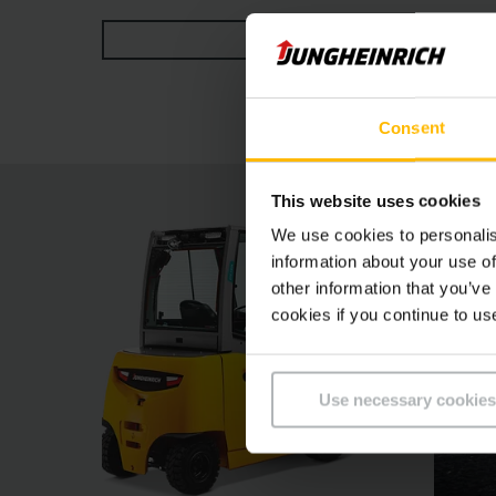
les modèles concurrents équivalents. Le mât c
VOIR PLUS
individuellement à chaque profil de cariste et
options d'équipement garantissent un travail s
véritables concentrés de puissance pour les ap
Consent
This website uses cookies
We use cookies to personalis
information about your use of
other information that you’ve
cookies if you continue to us
Use necessary cookies