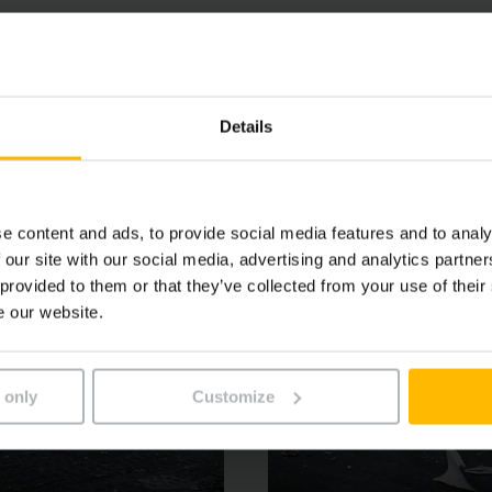
ompact avec champ de vision étendu et les organes de comma
 d’utilisation permettent une performance maximale à chaque
ûr et efficace – même dans des conditions extrêmes. Les ch
plications exigeantes.
Details
e content and ads, to provide social media features and to analy
 our site with our social media, advertising and analytics partn
 provided to them or that they’ve collected from your use of their
e our website.
 only
Customize