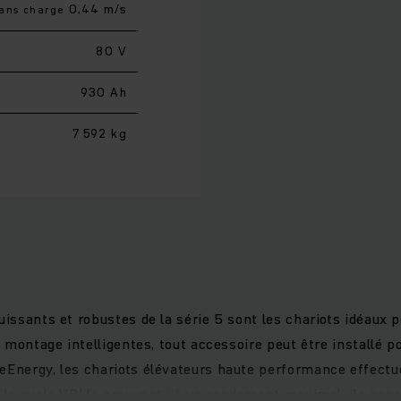
0,44 m/s
ans charge
80 V
930 Ah
7 592 kg
uissants et robustes de la série 5 sont les chariots idéaux p
de montage intelligentes, tout accessoire peut être installé 
eEnergy, les chariots élévateurs haute performance effectu
n le cycle VDI le prouvent : à un rendement maximal, ils co