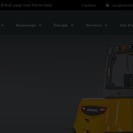
t (Detail page new Rental App)
Carrière
Jungheinric
Rayonnage
Énergie
Services
Cas d'