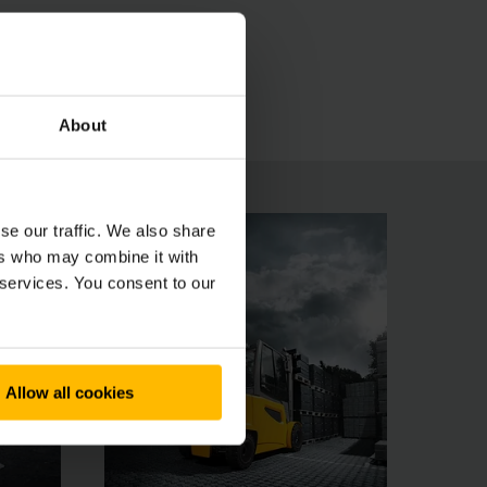
nde intelligents qui s’adaptent
 trajet. Divers systèmes d’assistance et
ariots EFG ergonomiques de la série 5 sont de
About
se our traffic. We also share
ers who may combine it with
 services. You consent to our
Allow all cookies