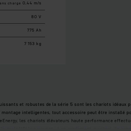
0,44 m/s
ans charge
80 V
775 Ah
7 153 kg
uissants et robustes de la série 5 sont les chariots idéaux p
de montage intelligentes, tout accessoire peut être installé 
eEnergy, les chariots élévateurs haute performance effectu
n le cycle VDI le prouvent : à un rendement maximal, ils co