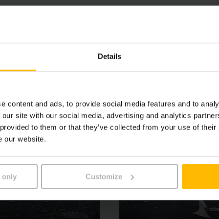
ompact avec champ de vision étendu et les organes de comma
 d’utilisation permettent une performance maximale à chaque
ûr et efficace – même dans des conditions extrêmes. Les ch
plications exigeantes.
Details
e content and ads, to provide social media features and to analy
 our site with our social media, advertising and analytics partn
 provided to them or that they’ve collected from your use of their
e our website.
 only
Customize