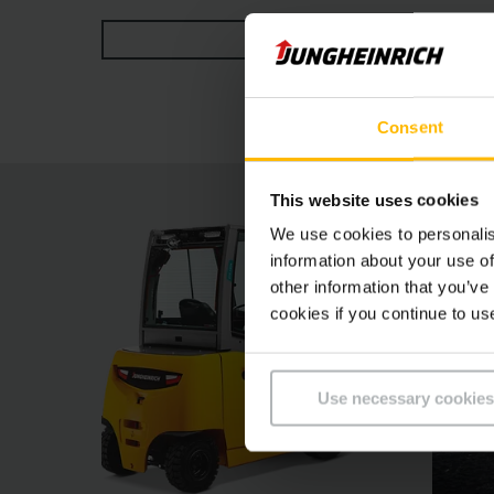
les modèles concurrents équivalents. Le mât c
VOIR PLUS
individuellement à chaque profil de cariste et
options d'équipement garantissent un travail s
véritables concentrés de puissance pour les ap
Consent
This website uses cookies
We use cookies to personalis
information about your use of
other information that you’ve
cookies if you continue to us
Use necessary cookies