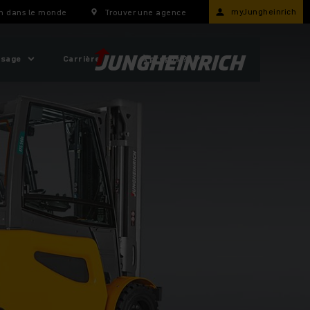
myJungheinrich
h dans le monde
Trouver une agence
usage
Carrière
À propos ?