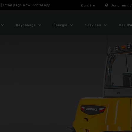
t (Detail page new Rental App)
Carrière
Jungheinric
Rayonnage
Énergie
Services
Cas d'