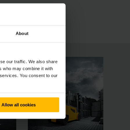
nde intelligents qui s’adaptent
 trajet. Divers systèmes d’assistance et
ariots EFG ergonomiques de la série 5 sont de
About
se our traffic. We also share
ers who may combine it with
 services. You consent to our
Allow all cookies