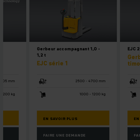
Gerbeur accompagnant 1,0 -
EJC 
1,2 t
Gerb
EJC série 1
timo
 2905 mm
2500 - 4700 mm
 2200 kg
1000 - 1200 kg
EN SAVOIR PLUS
EN
FAIRE UNE DEMANDE
FA