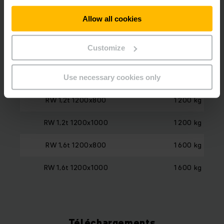
Aperçu des modèles
Allow all cookies
Model
Capacité de charge
Customize
RW 0,6t 1200x800
600 kg
RW 0,6t 1200x1000
600 kg
Use necessary cookies only
RW 1,2t 1200x800
1 200 kg
RW 1,2t 1200x1000
1 200 kg
RW 1,6t 1200x800
1 600 kg
RW 1,6t 1200x1000
1 600 kg
Téléchargements