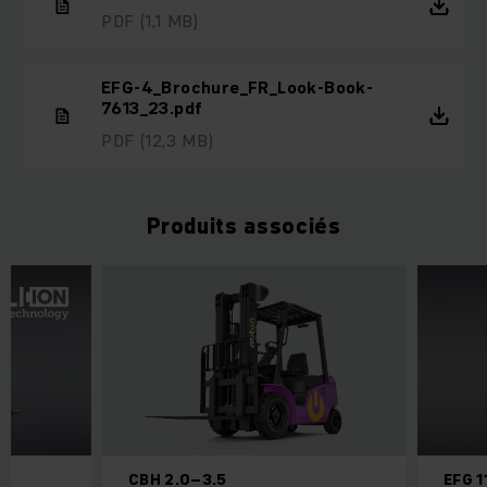
PDF
(1,1 MB)
EFG-4_Brochure_FR_Look-Book-
7613_23.pdf
PDF
(12,3 MB)
Produits associés
CBH 2.0–3.5
EFG 1