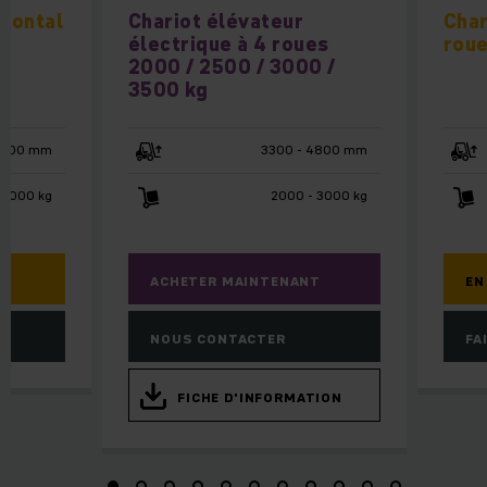
frontal
Chariot élévateur
Char
électrique à 4 roues
roue
2000 / 2500 / 3000 /
3500 kg
6500 mm
3300 - 4800 mm
 3000 kg
2000 - 3000 kg
ACHETER MAINTENANT
EN
NOUS CONTACTER
FA
FICHE D'INFORMATION