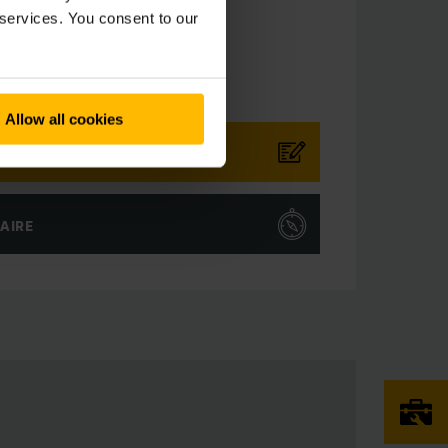
int-Joseph
 services. You consent to our
:
6-596770987
Allow all cookies
ACTEZ-NOUS
RAIRE