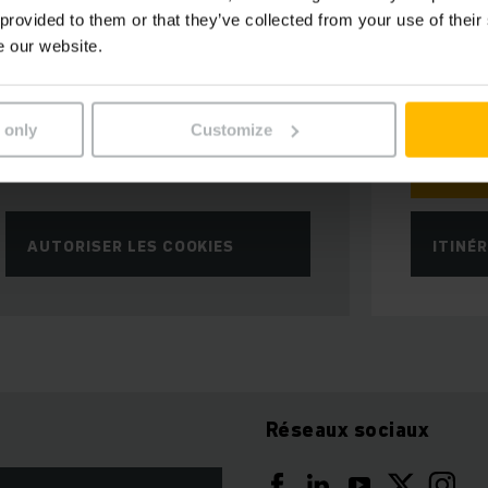
97212 Sa
 provided to them or that they’ve collected from your use of their
e our website.
Téléphone 
+59
 only
Customize
CONT
AUTORISER LES COOKIES
ITINÉ
Réseaux sociaux