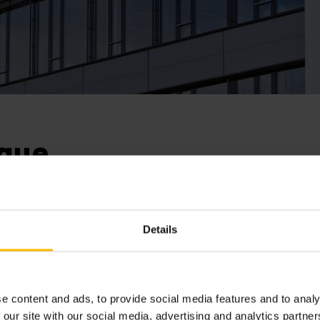
ique
Details
Adresse
ntement.
AMS - An
ponible en raison de
e content and ads, to provide social media features and to analy
ookies.
Habitatio
 our site with our social media, advertising and analytics partn