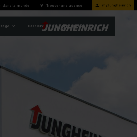
myJungheinrich
h dans le monde
Trouver une agence
usage
Carrière
À propos ?