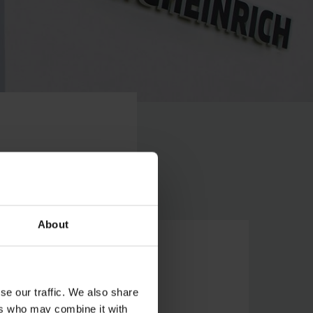
About
tilles Manutention Service
se our traffic. We also share
n Rivière Blanche
ers who may combine it with