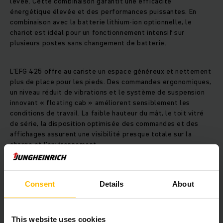
levée. Cette combinaison garantit une efficacité
énergétique élevée et des performances puissantes. En
combinaison avec la batterie lithium-ion optionnelle, le
chariot est idéal pour un fonctionnement intensif sur
plusieurs postes sans changement de batterie.
L’EFG 425 offre au cariste un espace généreux et nettement
plus de place pour les pieds. Des commandes ergonomiques,
un niveau réduit de vibrations et le système de suspension
innovant « floating cab » améliorent sensiblement les
conditions de travail. La faible hauteur du mât, le toit vitré
de série, la disposition optimisée des commandes et des
affichages assurent une visibilité presque totale sur la
charge et l’environnement.
L’EFG 425 est conçu pour l’utilisation avec des accessoires
lourds. Le nouveau bloc hydraulique renforcé permet une
Consent
Details
About
augmentation de 33 % du débit d’huile garantissent un
fonctionnement précis et puissant même à pleine charge. La
combinaison de compacité, de grande maniabilité et de
This website uses cookies