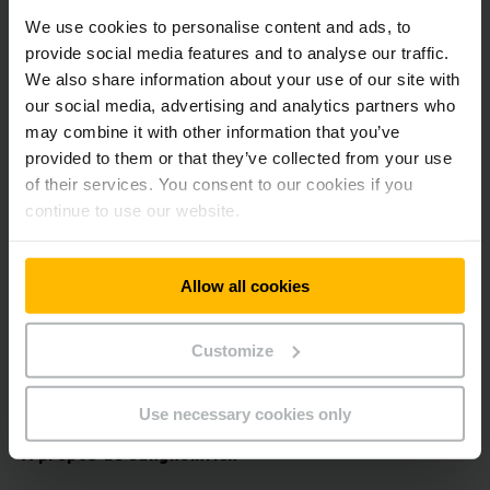
commandes sensibles permet de garder un contrôle optimal
We use cookies to personalise content and ads, to
du chariot, même dans les espaces confinés.
provide social media features and to analyse our traffic.
We also share information about your use of our site with
--------------------------------------------------------------
our social media, advertising and analytics partners who
---------------------------
may combine it with other information that you’ve
provided to them or that they’ve collected from your use
À propos de l’IFOY AWARD
of their services. You consent to our cookies if you
continue to use our website.
L’IFOY AWARD (International Intralogistics and Forklift Truck
of the Year) récompense chaque année des solutions
particulièrement innovantes et performantes dans le
Allow all cookies
domaine de la manutention. La décision est prise par un jury
indépendant d’experts, sur la base de tests approfondis et
d’une évaluation scientifique de l’innovation. Cette année, 21
Customize
produits issus de 15 fabricants d’équipements de
manutention ont été nominés.
Use necessary cookies only
À propos de Jungheinrich