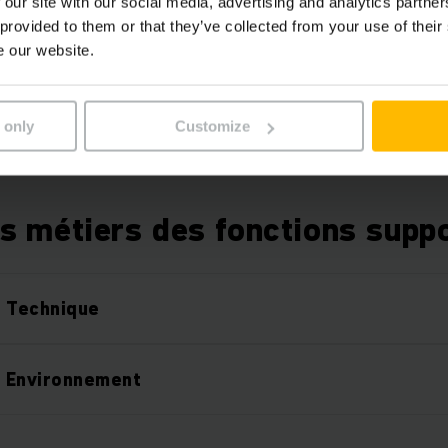
 our site with our social media, advertising and analytics partn
salariale etc.
 provided to them or that they’ve collected from your use of their
e our website.
 only
Customize
s métiers des fonctions supp
e Technique
 Environnement