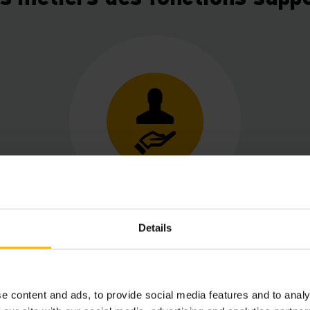
Direction Ressources
Details
Humaines
Explorez le cœur de nos ressources
humaines avec une direction dédiée :
e content and ads, to provide social media features and to analy
recrutement, formation, gestion