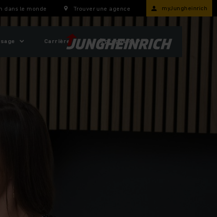
myJungheinrich
h dans le monde
Trouver une agence
usage
Carrière
À propos ?