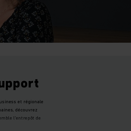
support
usiness et régionale
maines, découvrez
emble l'entrepôt de