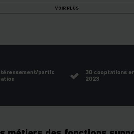
VOIR PLUS
ntéressement/partic
30 cooptations e
pation
2023
s métiers des fonctions supp