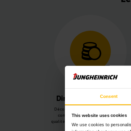
Direction Financière
Consent
Découvrez notre direction financière
complète : comptabilité, gestion,
This website uses cookies
qualité, achats stratégiques et conseils
We use cookies to personalis
juridiques.