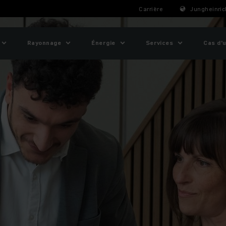
Carrière
Jungheinric
Rayonnage
Énergie
Services
Cas d'