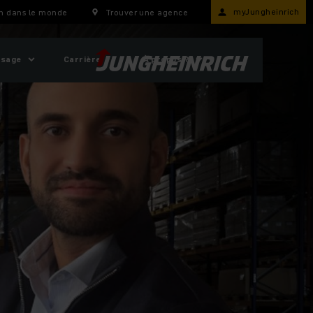
myJungheinrich
h dans le monde
Trouver une agence
usage
Carrière
À propos ?