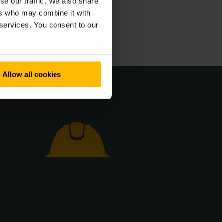
se our traffic. We also share
iloter l’activité
ers who may combine it with
 services. You consent to our
Allow all cookies