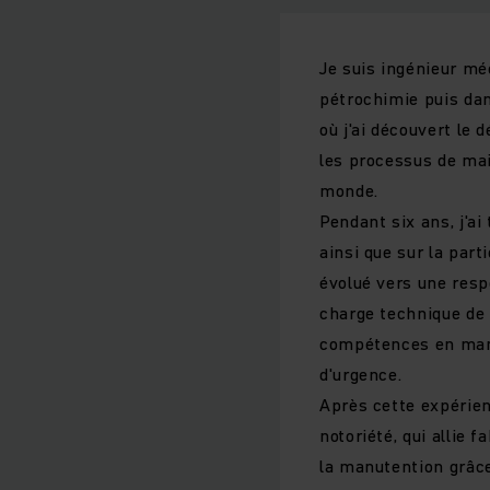
Je suis ingénieur m
pétrochimie puis dan
où j'ai découvert le
les processus de mai
monde.
Pendant six ans, j'a
ainsi que sur la part
évolué vers une respo
charge technique de 
compétences en mana
d'urgence.
Après cette expérien
notoriété, qui allie 
la manutention grâc