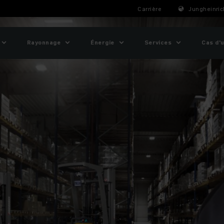
Carrière
Jungheinric
Rayonnage
Énergie
Services
Cas d'