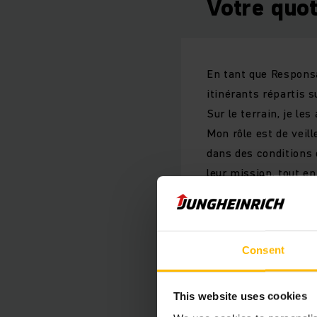
Votre quot
En tant que Responsa
itinérants répartis s
Sur le terrain, je le
Mon rôle est de veill
dans des conditions 
leur mission, tout e
quotidien, c'est la g
d'une grande structu
importance à établir 
Consent
opérationnel, la supe
qualité pour nos clie
J'aime particulièrem
This website uses cookies
coûts et à collabore