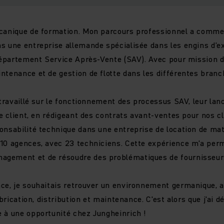
écanique de formation. Mon parcours professionnel a comme
s une entreprise allemande spécialisée dans les engins d’ex
 département Service Après-Vente (SAV). Avec pour mission 
ntenance et de gestion de flotte dans les différentes branc
i travaillé sur le fonctionnement des processus SAV, leur la
ie client, en rédigeant des contrats avant-ventes pour nos cli
nsabilité technique dans une entreprise de location de matér
10 agences, avec 23 techniciens. Cette expérience m'a perm
gement et de résoudre des problématiques de fournisseurs
ce, je souhaitais retrouver un environnement germanique, a
fabrication, distribution et maintenance. C'est alors que j'ai d
e à une opportunité chez Jungheinrich !