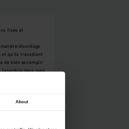
ns fixes et
.
matière d'outillage.
et qu'ils travaillent
ns de bien accomplir
e j'apprécie dans mon
ntreprise au sein
J'accorde une grande
le inclut le suivi
About
n d'un haut niveau de
llant à maîtriser les
tentes des clients.