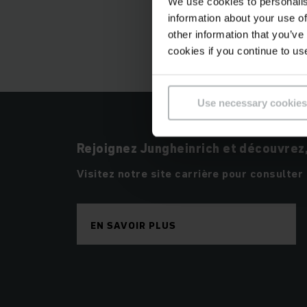
We use cookies to personalis
Mon bagage technique
information about your use of
efficacement.
other information that you’ve
cookies if you continue to us
Use necessary cookies
Rejoignez Jungheinrich et découvrez, 
Visitez notre site carrière pour consulter 
EN SAVOIR PLUS