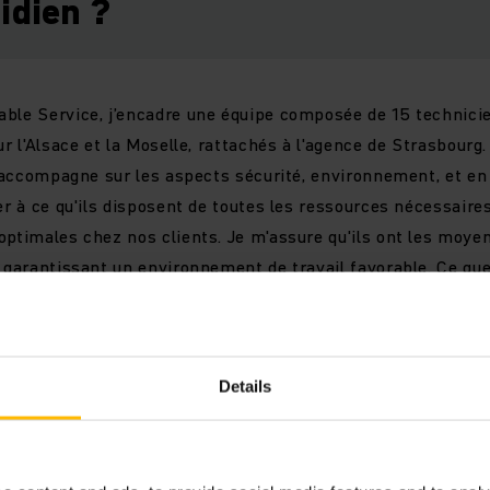
idien ?
ble Service, j’encadre une équipe composée de 15 technicie
ur l'Alsace et la Moselle, rattachés à l'agence de Strasbourg
s accompagne sur les aspects sécurité, environnement, et en 
er à ce qu'ils disposent de toutes les ressources nécessaires 
optimales chez nos clients. Je m'assure qu'ils ont les moye
n garantissant un environnement de travail favorable. Ce qu
estion globale de mon service. Je le gère comme une petite e
re, avec la satisfaction du client comme objectif principal. 
des relations solides avec nos clients et partenaires. Mon rô
Details
rvision de l'équipe, la gestion des ventes SAV et le maintie
nts.
ent résoudre les problématiques avec nos partenaires, en vei
r efficacement avec les autres services pour répondre aux at