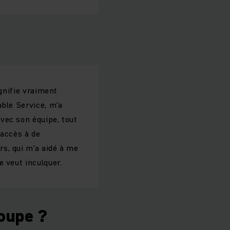
ignifie vraiment
able Service, m'a
vec son équipe, tout
 accès à de
s, qui m'a aidé à me
 veut inculquer.
roupe ?