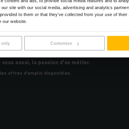
e content and ads, to provide social media features and to analy
 me confère une légitimité et me permet de comprendre et p
 our site with our social media, advertising and analytics partn
 provided to them or that they’ve collected from your use of their
e our website.
 only
Customize
vous aussi, la passion d'un métier.
les offres d'emploi disponibles.