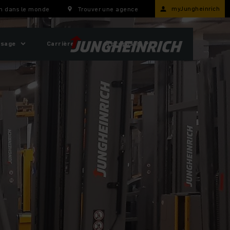
myJungheinrich
h dans le monde
Trouver une agence
usage
Carrière
À propos ?