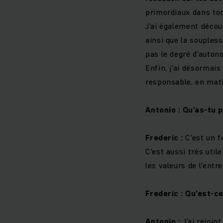
primordiaux dans to
J’ai également décou
ainsi que la soupless
pas le degré d’auton
Enfin, j’ai désormais
responsable, en mat
Antonio : Qu’as-tu 
Frederic :
C’est un f
C’est aussi très uti
les valeurs de l’entr
Frederic : Qu’est-ce
Antonio :
J’ai rejoin