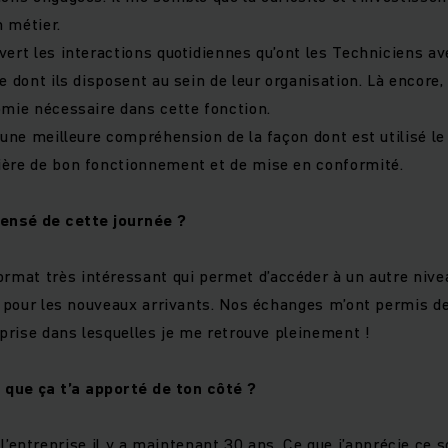
n métier.
vert les interactions quotidiennes qu’ont les Techniciens av
e dont ils disposent au sein de leur organisation. Là encore,
omie nécessaire dans cette fonction.
 une meilleure compréhension de la façon dont est utilisé le
ière de bon fonctionnement et de mise en conformité.
pensé de cette journée ?
ormat très intéressant qui permet d’accéder à un autre nive
le pour les nouveaux arrivants. Nos échanges m’ont permis 
eprise dans lesquelles je me retrouve pleinement !
 que ça t’a apporté de ton côté ?
t l’entreprise il y a maintenant 30 ans. Ce que j’apprécie ce s