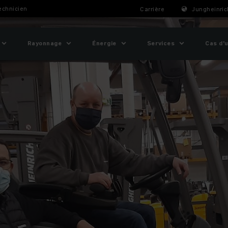
Technicien
Carrière
Jungheinric
Rayonnage
Énergie
Services
Cas d'