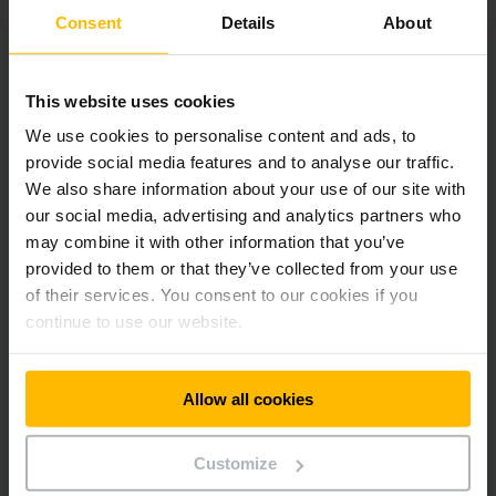
Jungheinrich France s.a.s
Consent
Details
About
ZAC de la Pentecôte
15, rue Jean Rouxel
44700 Orvault
This website uses cookies
France
We use cookies to personalise content and ads, to
provide social media features and to analyse our traffic.
Téléphone :
+33-80 910 27 03
We also share information about your use of our site with
our social media, advertising and analytics partners who
may combine it with other information that you’ve
CONTACTEZ-NOUS
provided to them or that they’ve collected from your use
of their services. You consent to our cookies if you
ITINÉRAIRE
continue to use our website.
Allow all cookies
Newsletter
Réseaux sociaux
Customize